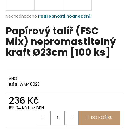
a
j
Průměrné
Neohodnoceno
Podrobnosti hodnocení
í
hodnocení
Papírový talíř (FSC
produktu
t
je
?
Mix) nepromastitelný
0,0
z
kraft Ø23cm [100 ks]
5
hvězdiček.
HLEDAT
ANO
Kód:
WM48023
D
236 Kč
o
p
195,04 Kč bez DPH
o
Měrná
r
DO KOŠÍKU
cena:
u