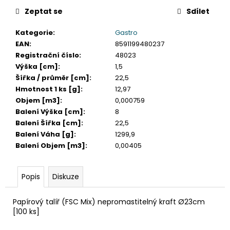
č
u
Zeptat se
Sdílet
j
Kategorie
:
Gastro
e
EAN
:
8591199480237
m
Registrační číslo
:
48023
e
Výška [cm]
:
1,5
Šířka / průměr [cm]
:
22,5
SLÁMKA
Hmotnost 1 ks [g]
:
12,97
(BIO-
Objem [m3]
:
0,000759
KOMPOZIT)
Balení Výška [cm]
:
8
ČERNÁ
`JUMBO`
Balení Šířka [cm]
:
22,5
Ø8MM
Balení Váha [g]
:
1299,9
X
Balení Objem [m3]
:
0,00405
14CM
[100
KS]
Popis
Diskuze
108
Kč
Papírový talíř (FSC Mix) nepromastitelný kraft Ø23cm
[100 ks]