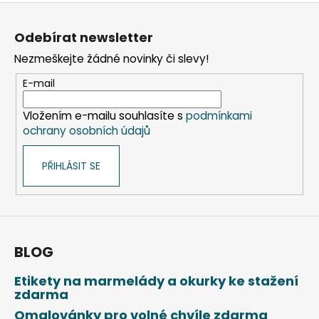
Z
á
Odebírat newsletter
p
Nezmeškejte žádné novinky či slevy!
a
t
E-mail
í
Vložením e-mailu souhlasíte s
podmínkami
ochrany osobních údajů
PŘIHLÁSIT SE
BLOG
Etikety na marmelády a okurky ke stažení
zdarma
Omalovánky pro volné chvíle zdarma