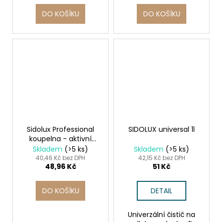
DO KOŠÍKU
DO KOŠÍKU
Sidolux Professional
SIDOLUX universal 1l
koupelna - aktivní
pěna 500 ml
Skladem
(>5 ks)
Skladem
(>5 ks)
40,46 Kč bez DPH
42,15 Kč bez DPH
48,96 Kč
51 Kč
DO KOŠÍKU
DETAIL
Univerzální čistič na