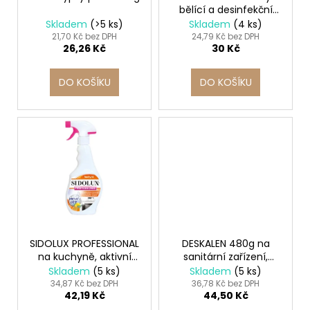
č
bělící a desinfekční
d
u
prostředek 1l
Skladem
(>5 ks)
Skladem
(4 ks)
j
u
21,70 Kč bez DPH
24,79 Kč bez DPH
e
26,26 Kč
30 Kč
k
m
t
e
DO KOŠÍKU
DO KOŠÍKU
ů
KELÍMEK
(RPET)
ČIRÝ
Ø95MM
0,3L
[50
KS]
98
Kč
SIDOLUX PROFESSIONAL
DESKALEN 480g na
na kuchyně, aktivní
sanitární zařízení,
pěna 500 ml
extra silný
Skladem
(5 ks)
Skladem
(5 ks)
34,87 Kč bez DPH
36,78 Kč bez DPH
42,19 Kč
44,50 Kč