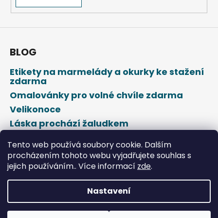
i
s
u
BLOG
Etikety na marmelády a okurky ke stažení
zdarma
Omalovánky pro volné chvíle zdarma
Velikonoce
Láska prochází žaludkem
Den svatého Valentýna
Tento web používá soubory cookie. Dalším
procházením tohoto webu vyjadřujete souhlas s
jejich používáním.. Více informací
zde
.
Nastavení
Vytvořil Shoptet