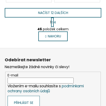
NAČÍST 12 DALŠÍCH
S
1
4
t
O
r
46
položek celkem
v
á
NAHORU
l
n
k
á
o
d
Z
v
a
á
á
c
Odebírat newsletter
n
p
í
í
Nezmeškejte žádné novinky či slevy!
p
a
r
t
E-mail
v
í
k
Vložením e-mailu souhlasíte s
podmínkami
y
ochrany osobních údajů
v
ý
PŘIHLÁSIT SE
p