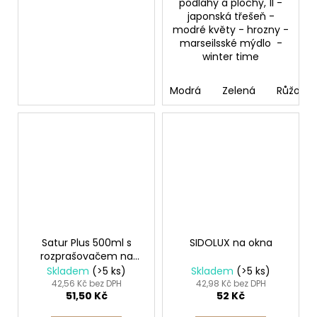
podlahy a plochy, 1l -
japonská třešeň -
modré květy - hrozny -
marseilsské mýdlo -
winter time
Modrá
Zelená
Růžová
Satur Plus 500ml s
SIDOLUX na okna
rozprašovačem na
koupelny
Skladem
(>5 ks)
Skladem
(>5 ks)
42,56 Kč bez DPH
42,98 Kč bez DPH
51,50 Kč
52 Kč