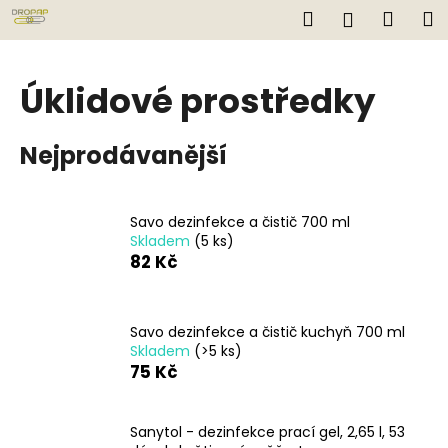
K
Přejít
Hledat
Náku
M
Přihlášen
na
o
obsah
Zpět
Zpět
košík
š
í
Úklidové prostředky
C
k
o
Nejprodávanější
p
o
t
Savo dezinfekce a čistič 700 ml
ř
Skladem
(5 ks)
e
82 Kč
b
u
Savo dezinfekce a čistič kuchyň 700 ml
j
Skladem
(>5 ks)
e
75 Kč
t
e
Sanytol - dezinfekce prací gel, 2,65 l, 53
n