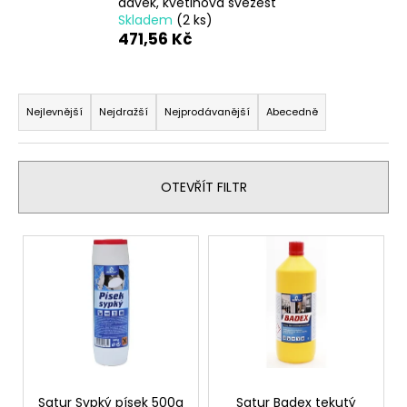
dávek, květinová svěžest
a
Skladem
(2 ks)
471,56 Kč
j
í
Ř
t
a
?
Nejlevnější
Nejdražší
Nejprodávanější
Abecedně
z
e
n
OTEVŘÍT FILTR
í
HLEDAT
p
V
r
ý
o
p
D
d
o
i
u
p
s
k
o
p
r
t
r
u
ů
o
Satur Sypký písek 500g
Satur Badex tekutý