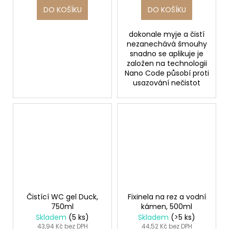
DO KOŠÍKU
DO KOŠÍKU
dokonale myje a čistí
nezanechává šmouhy
snadno se aplikuje je
založen na technologii
Nano Code působí proti
usazování nečistot
Čistící WC gel Duck,
Fixinela na rez a vodní
750ml
kámen, 500ml
Skladem
(5 ks)
Skladem
(>5 ks)
43,94 Kč bez DPH
44,52 Kč bez DPH