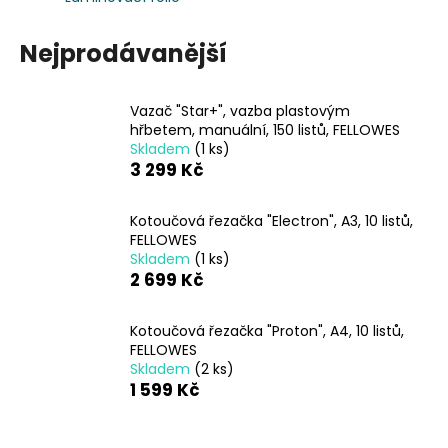
a
j
Nejprodávanější
í
t
Vazač "Star+", vazba plastovým
?
hřbetem, manuální, 150 listů, FELLOWES
Skladem
(1 ks)
3 299 Kč
Kotoučová řezačka "Electron", A3, 10 listů,
HLEDAT
FELLOWES
Skladem
(1 ks)
2 699 Kč
D
Kotoučová řezačka "Proton", A4, 10 listů,
o
FELLOWES
p
Skladem
(2 ks)
o
1 599 Kč
r
u
Ř