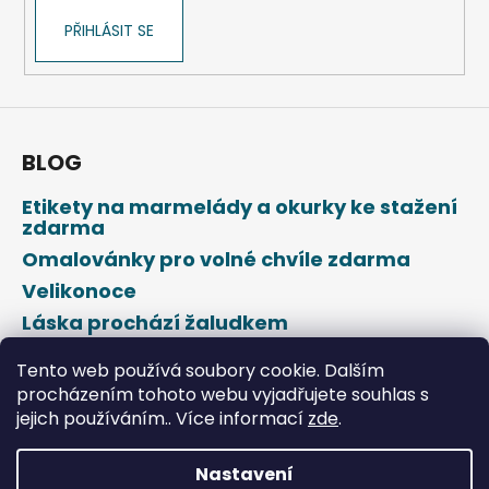
ý
PŘIHLÁSIT SE
p
i
s
u
BLOG
Etikety na marmelády a okurky ke stažení
zdarma
Omalovánky pro volné chvíle zdarma
Velikonoce
Láska prochází žaludkem
Den svatého Valentýna
Tento web používá soubory cookie. Dalším
procházením tohoto webu vyjadřujete souhlas s
jejich používáním.. Více informací
zde
.
Nastavení