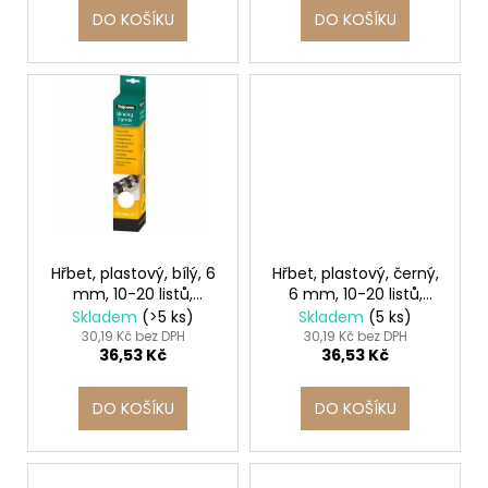
t
DO KOŠÍKU
DO KOŠÍKU
ů
Hřbet, plastový, bílý, 6
Hřbet, plastový, černý,
mm, 10-20 listů,
6 mm, 10-20 listů,
FELLOWES
FELLOWES
Skladem
(>5 ks)
Skladem
(5 ks)
30,19 Kč bez DPH
30,19 Kč bez DPH
36,53 Kč
36,53 Kč
DO KOŠÍKU
DO KOŠÍKU