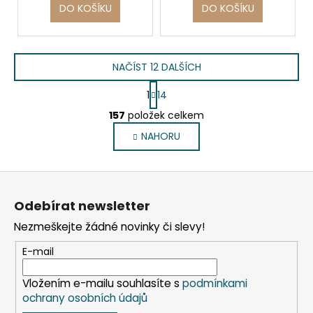
DO KOŠÍKU
DO KOŠÍKU
NAČÍST 12 DALŠÍCH
S
1
14
t
O
r
157
položek celkem
v
á
NAHORU
l
n
k
á
o
d
Z
v
a
á
á
c
Odebírat newsletter
n
p
í
í
Nezmeškejte žádné novinky či slevy!
p
a
r
t
E-mail
v
í
k
Vložením e-mailu souhlasíte s
podmínkami
y
ochrany osobních údajů
v