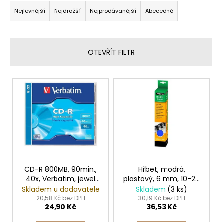
č
a
u
Nejlevnější
Nejdražší
Nejprodávanější
Abecedně
j
z
e
e
m
n
OTEVŘÍT FILTR
e
í
p
V
ETIKETY
r
ý
SAMOLEPICÍ
o
70X37
p
MM
d
i
POTISK
u
240
s
KS
k
p
99
t
r
Kč
ů
o
CD-R 800MB, 90min.,
Hřbet, modrá,
40x, Verbatim, jewel
plastový, 6 mm, 10-20
d
box
listů, FELLOWES
Skladem u dodavatele
Skladem
(3 ks)
u
20,58 Kč bez DPH
30,19 Kč bez DPH
24,90 Kč
36,53 Kč
k