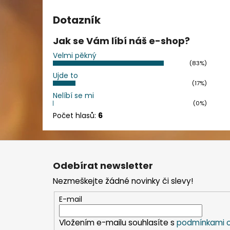
Dotazník
Jak se Vám líbí náš e-shop?
Velmi pěkný
(83%)
Ujde to
(17%)
Nelíbí se mi
(0%)
Počet hlasů:
6
Z
á
Odebírat newsletter
p
Nezmeškejte žádné novinky či slevy!
a
t
E-mail
í
Vložením e-mailu souhlasíte s
podmínkami o