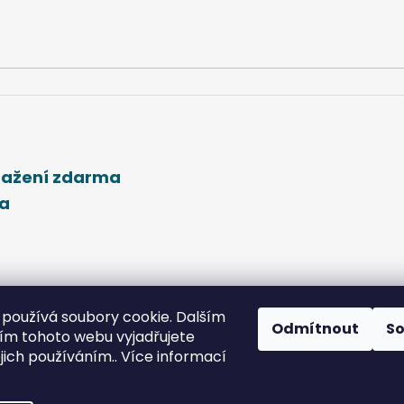
stažení zdarma
ma
používá soubory cookie. Dalším
Odmítnout
S
m tohoto webu vyjadřujete
ejich používáním.. Více informací