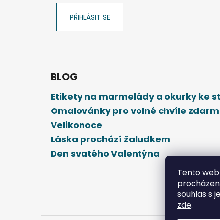
PŘIHLÁSIT SE
BLOG
Etikety na marmelády a okurky ke 
Omalovánky pro volné chvíle zdar
Velikonoce
Láska prochází žaludkem
Den svatého Valentýna
Tento web 
procházení
souhlas s j
zde
.