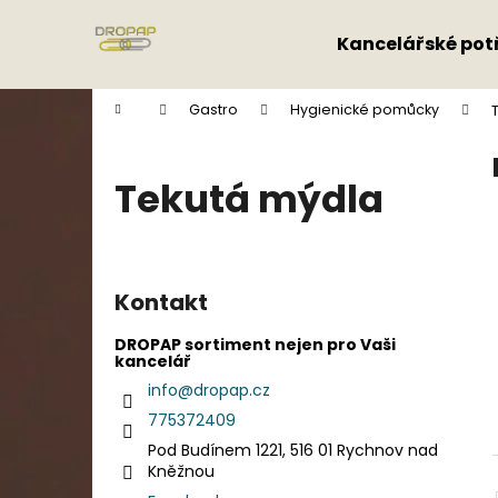
K
Přejít
na
o
Kancelářské pot
obsah
Zpět
Zpět
š
do
do
í
Domů
Gastro
Hygienické pomůcky
k
obchodu
obchodu
Tekutá mýdla
P
o
Kontakt
s
t
DROPAP sortiment nejen pro Vaši
kancelář
r
info
@
dropap.cz
a
775372409
n
Pod Budínem 1221, 516 01 Rychnov nad
n
Kněžnou
í