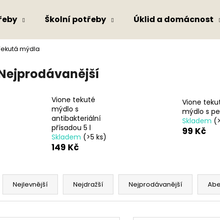
řeby
Školní potřeby
Úklid a domácnost
Tekutá mýdla
Co potřebujete najít?
Nejprodávanější
HLEDAT
Vione tekuté
Vione teku
mýdlo s
mýdlo s per
antibakteriální
Skladem
(
přísadou 5 l
99 Kč
Doporučujeme
Skladem
(>5 ks)
149 Kč
Ř
a
Nejlevnější
Nejdražší
Nejprodávanější
Ab
z
e
V