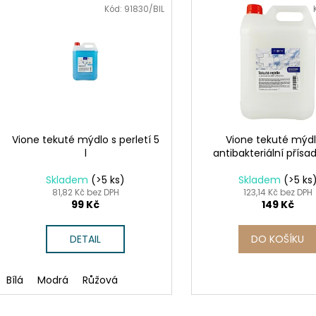
n
SADA SQUEEGEE ART VČETNĚ
ETIKETY SAMOLE
ý
Kód:
91830/BIL
DĚTSKÝCH BAREV KIDS ART ARTISTS,
240 KS
í
KREUL
p
99 Kč
p
i
349 Kč
r
s
o
p
d
r
u
o
k
d
Vione tekuté mýdlo s perletí 5
Vione tekuté mýdl
t
l
antibakteriální přísad
u
ů
k
Skladem
(>5 ks)
Skladem
(>5 ks
t
81,82 Kč bez DPH
123,14 Kč bez DPH
99 Kč
149 Kč
ů
DETAIL
DO KOŠÍKU
Bílá
Modrá
Růžová