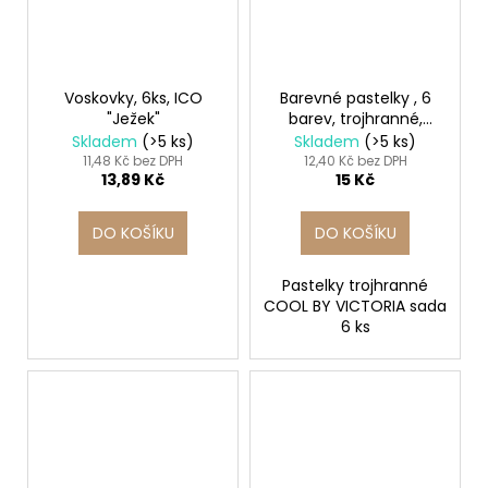
Voskovky, 6ks, ICO
Barevné pastelky , 6
"Ježek"
barev, trojhranné,
COOL BY VICTORIA
Skladem
(>5 ks)
Skladem
(>5 ks)
11,48 Kč bez DPH
12,40 Kč bez DPH
13,89 Kč
15 Kč
DO KOŠÍKU
DO KOŠÍKU
Pastelky trojhranné
COOL BY VICTORIA sada
6 ks