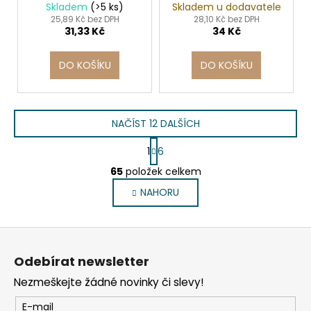
různých barev,
Skladem
(>5 ks)
Skladem u dodavatele
trojúhelníkový tvar,
25,89 Kč bez DPH
28,10 Kč bez DPH
31,33 Kč
34 Kč
COOL BY VICTORIA
DO KOŠÍKU
DO KOŠÍKU
NAČÍST 12 DALŠÍCH
S
1
6
t
O
r
65
položek celkem
v
á
NAHORU
l
n
k
á
o
d
Z
v
a
á
á
c
Odebírat newsletter
n
p
í
í
Nezmeškejte žádné novinky či slevy!
p
a
r
t
E-mail