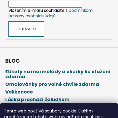
v
í
k
Vložením e-mailu souhlasíte s
podmínkami
y
ochrany osobních údajů
v
ý
PŘIHLÁSIT SE
p
i
s
u
BLOG
Etikety na marmelády a okurky ke stažení
zdarma
Omalovánky pro volné chvíle zdarma
Velikonoce
Láska prochází žaludkem
Den svatého Valentýna
Tento web používá soubory cookie. Dalším
procházením tohoto webu vyjadřujete souhlas s