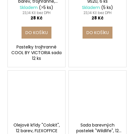
barev, trojhranné,
9520, 6 ks
COOL BY VICTORIA
Skladem
(>5 ks)
Skladem
(5 ks)
23,14 Kč bez DPH
23,14 Kč bez DPH
28 Kč
28 Kč
DO KOŠÍKU
DO KOŠÍKU
Pastelky trojhranné
COOL BY VICTORIA sada
12 ks
Olejové křídy "Colokit",
Sada barevných
12 barev, FLEXOFFICE
pastelek "Wildlife", 12