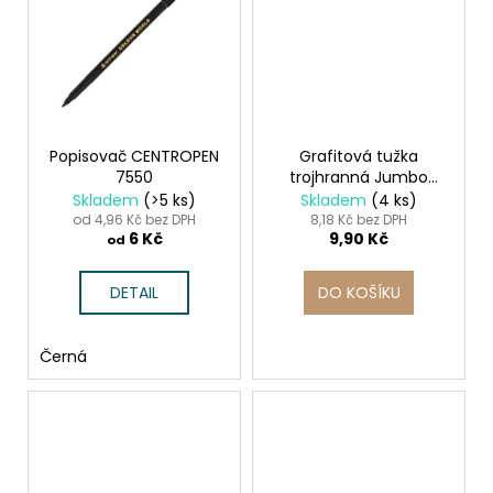
Popisovač CENTROPEN
Grafitová tužka
7550
trojhranná Jumbo
CENTROPEN 9512
Skladem
(>5 ks)
Skladem
(4 ks)
od 4,96 Kč bez DPH
8,18 Kč bez DPH
6 Kč
9,90 Kč
od
DETAIL
DO KOŠÍKU
Černá