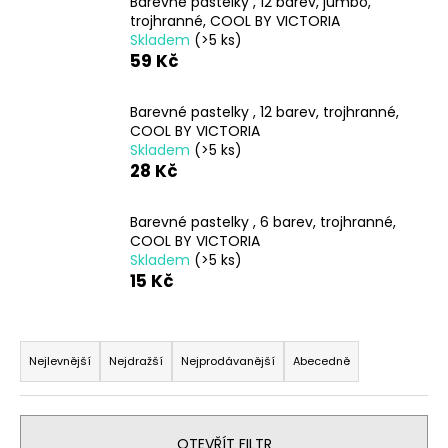
Barevné pastelky , 12 barev, jumbo,
a
trojhranné, COOL BY VICTORIA
Skladem
(>5 ks)
j
59 Kč
í
t
Barevné pastelky , 12 barev, trojhranné,
?
COOL BY VICTORIA
Skladem
(>5 ks)
28 Kč
Barevné pastelky , 6 barev, trojhranné,
HLEDAT
COOL BY VICTORIA
Skladem
(>5 ks)
15 Kč
D
Ř
o
a
p
Nejlevnější
Nejdražší
Nejprodávanější
Abecedně
o
z
r
e
u
n
OTEVŘÍT FILTR