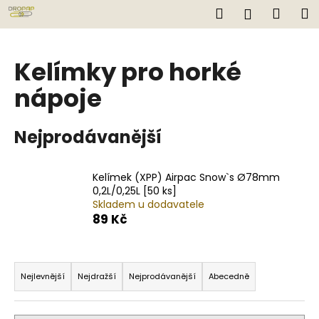
K
Přejít
Hledat
Náku
M
Přihlášen
na
o
obsah
Zpět
Zpět
košík
š
í
Kelímky pro horké
C
k
nápoje
o
p
o
Nejprodávanější
t
ř
Kelímek (XPP) Airpac Snow`s Ø78mm
e
0,2L/0,25L [50 ks]
b
Skladem u dodavatele
89 Kč
u
j
Ř
e
a
t
Nejlevnější
Nejdražší
Nejprodávanější
Abecedně
z
e
e
n