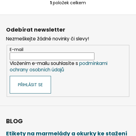
č
1
položek celkem
O
u
v
j
Z
l
e
á
á
m
Odebírat newsletter
d
p
e
a
Nezmeškejte žádné novinky či slevy!
a
c
t
E-mail
í
PAPÍROVÝ
í
KELÍMEK
p
KRAFT
Vložením e-mailu souhlasíte s
podmínkami
r
Ø90MM
ochrany osobních údajů
v
510ML
`XL:
k
0,4L/16OZ`
PŘIHLÁSIT SE
y
[50
v
KS]
ý
76
p
Kč
i
Původně:
99
s
BLOG
Kč
u
Etikety na marmelády a okurky ke stažení