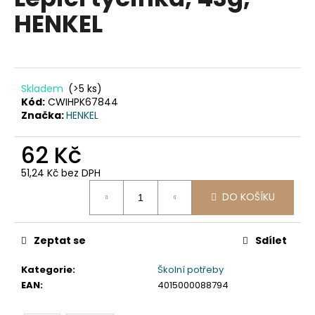
je
a
HENKEL
0,0
z
j
5
í
hvězdiček.
t
?
Skladem
(>5 ks)
Kód:
CWIHPK67844
Značka:
HENKEL
62 Kč
HLEDAT
51,24 Kč bez DPH
Měrná
DO KOŠÍKU
cena:
D
o
Zeptat se
Sdílet
p
o
Kategorie
:
Školní potřeby
r
EAN
:
4015000088794
u