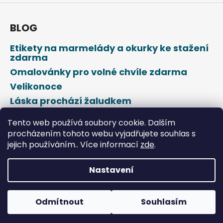
BLOG
Etikety na marmelády a okurky ke stažení
zdarma
Omalovánky pro volné chvíle zdarma
Velikonoce
Láska prochází žaludkem
Den svatého Valentýna
Tento web používá soubory cookie. Dalším
procházením tohoto webu vyjadřujete souhlas s
jejich používáním.. Více informací
zde
.
Nastavení
Vytvořil Shoptet
Odmítnout
Souhlasím
Copyright 2026
DROPAP
. Všechna práva vyhrazena.