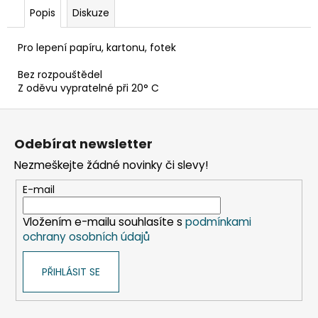
č
Popis
Diskuze
u
j
e
Pro lepení papíru, kartonu, fotek
m
Bez rozpouštědel
e
Z oděvu vypratelné při 20° C
Z
ETIKETA,
á
70X37
Odebírat newsletter
MM,
p
240
Nezmeškejte žádné novinky či slevy!
a
KS/
BAL.
t
E-mail
59
í
Kč
Vložením e-mailu souhlasíte s
podmínkami
ochrany osobních údajů
PŘIHLÁSIT SE