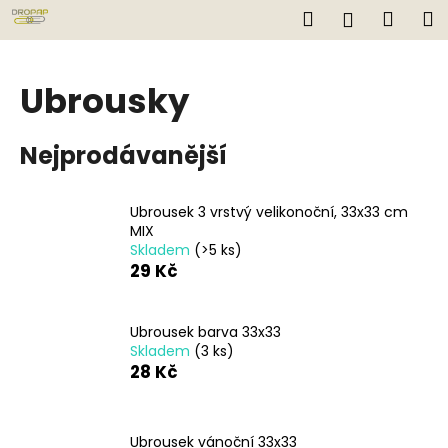
K
Přejít
Hledat
Náku
M
Přihlášen
na
o
obsah
Zpět
Zpět
košík
š
í
Ubrousky
C
k
o
Nejprodávanější
p
o
t
Ubrousek 3 vrstvý velikonoční, 33x33 cm
MIX
ř
Skladem
(>5 ks)
e
29 Kč
b
u
Ubrousek barva 33x33
j
Skladem
(3 ks)
e
28 Kč
t
e
n
Ubrousek vánoční 33x33