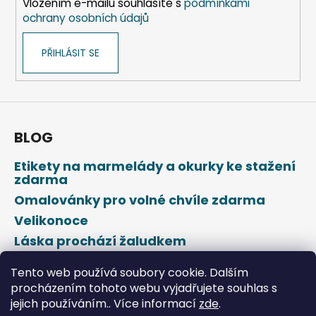
Vložením e-mailu souhlasíte s
podmínkami
r
ochrany osobních údajů
v
k
PŘIHLÁSIT SE
y
v
ý
p
i
s
BLOG
u
Etikety na marmelády a okurky ke stažení
zdarma
Omalovánky pro volné chvíle zdarma
Velikonoce
Láska prochází žaludkem
Den svatého Valentýna
Tento web používá soubory cookie. Dalším
procházením tohoto webu vyjadřujete souhlas s
jejich používáním.. Více informací
zde
.