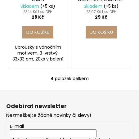
MIX
Skladem
(>5 ks)
Skladem
(>5 ks)
23,14 Kč bez DPH
23,97 Kč bez DPH
28 Kč
29 Kč
DO KOŠÍKU
DO KOŠÍKU
Ubrousky s vánočním
motivem, 3-vrstvý,
33x33 cm, 20ks v balení
4
položek celkem
O
v
Z
l
á
á
Odebírat newsletter
d
p
a
Nezmeškejte žádné novinky či slevy!
a
c
t
E-mail
í
í
p