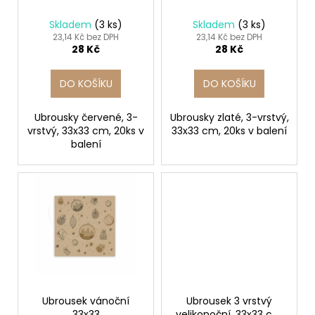
č
d
u
Skladem
(3 ks)
Skladem
(3 ks)
j
u
23,14 Kč bez DPH
23,14 Kč bez DPH
e
28 Kč
28 Kč
k
m
t
e
DO KOŠÍKU
DO KOŠÍKU
ů
Ubrousky červené, 3-
Ubrousky zlaté, 3-vrstvý,
SADA
vrstvý, 33x33 cm, 20ks v
33x33 cm, 20ks v balení
SQUEEGEE
ART
balení
VČETNĚ
DĚTSKÝCH
BAREV
KIDS
ART
ARTISTS,
KREUL
349
Kč
Ubrousek vánoční
Ubrousek 3 vrstvý
33x33
velikonoční, 33x33 cm