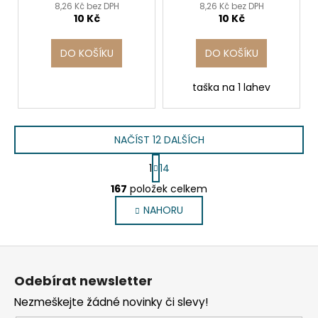
8,26 Kč bez DPH
8,26 Kč bez DPH
10 Kč
10 Kč
DO KOŠÍKU
DO KOŠÍKU
taška na 1 lahev
NAČÍST 12 DALŠÍCH
S
1
14
t
O
r
167
položek celkem
v
á
NAHORU
l
n
k
á
o
d
Z
v
a
á
á
c
Odebírat newsletter
n
p
í
í
Nezmeškejte žádné novinky či slevy!
p
a