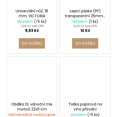
Univerzální nůž, 18
Lepicí páska (PP)
mm, VICTORIA
transparentní 25mm x
66m [1 ks]
Skladem
(>5 ks)
Skladem
(1 ks)
7,96 Kč bez DPH
8,26 Kč bez DPH
9,63 Kč
10 Kč
DO KOŠÍKU
DO KOŠÍKU
Obálka DL vánoční mix
Taška papírová na
motivů 22x11 cm
víno přírodní
Momentálně nedostupné
Skladem
(>5 ks)