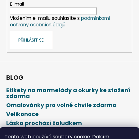
r
t
E-mail
v
í
k
Vložením e-mailu souhlasíte s
podmínkami
y
ochrany osobních údajů
v
ý
PŘIHLÁSIT SE
p
i
s
u
BLOG
Etikety na marmelády a okurky ke stažení
zdarma
Omalovánky pro volné chvíle zdarma
Velikonoce
Láska prochází žaludkem
Den svatého Valentýna
Tento web používá soubory cookie. Dalším