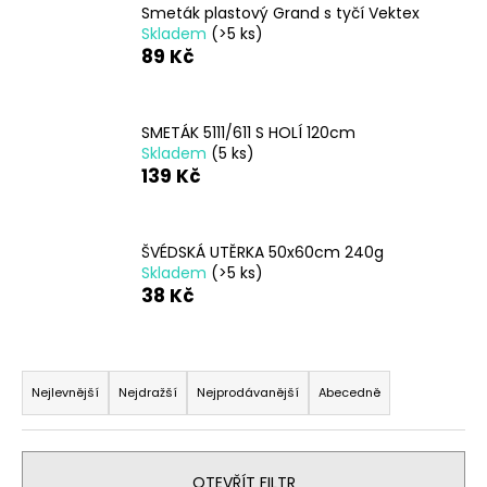
Smeták plastový Grand s tyčí Vektex
a
Skladem
(>5 ks)
j
89 Kč
í
t
SMETÁK 5111/611 S HOLÍ 120cm
?
Skladem
(5 ks)
139 Kč
HLEDAT
ŠVÉDSKÁ UTĚRKA 50x60cm 240g
Skladem
(>5 ks)
38 Kč
D
Ř
o
a
p
Nejlevnější
Nejdražší
Nejprodávanější
Abecedně
o
z
r
e
u
n
OTEVŘÍT FILTR