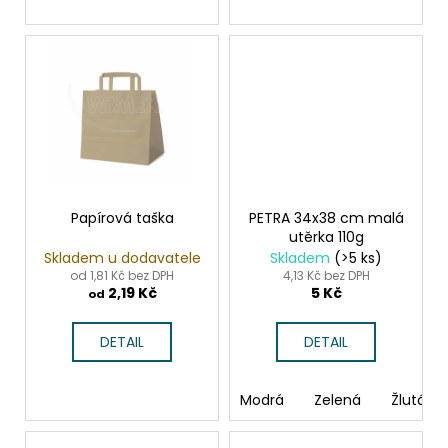
Papírová taška
PETRA 34x38 cm malá
utěrka 110g
Skladem u dodavatele
Skladem
(>5 ks)
od 1,81 Kč bez DPH
4,13 Kč bez DPH
2,19 Kč
5 Kč
od
DETAIL
DETAIL
Modrá
Zelená
Žlutá