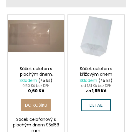
č
í
u
p
j
V
e
r
ý
m
o
p
e
d
i
u
s
KELÍMEK
k
p
(RPET)
t
ČIRÝ
r
Ø95MM
ů
o
Sáček celofan s
Sáček celofan s
0,3L
plochým dnem
křížovým dnem
[50
d
95x158mm II. jak
KS]
Skladem
(>5 ks)
Skladem
(>5 ks)
u
0,50 Kč bez DPH
od 1,31 Kč bez DPH
98
0,60 Kč
1,59 Kč
k
od
Kč
t
DO KOŠÍKU
DETAIL
ů
Sáček celofanový s
plochým dnem 95x158
mm