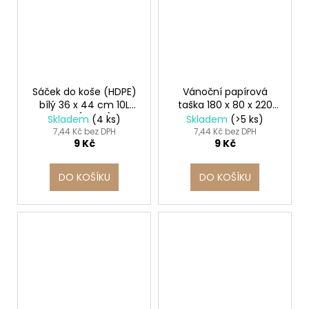
Sáček do koše (HDPE)
Vánoční papírová
bílý 36 x 44 cm 10L
taška 180 x 80 x 220
`XS` [50 ks]
mm s potiskem
Skladem
(4 ks)
Skladem
(>5 ks)
tučňáci
7,44 Kč bez DPH
7,44 Kč bez DPH
9 Kč
9 Kč
DO KOŠÍKU
DO KOŠÍKU