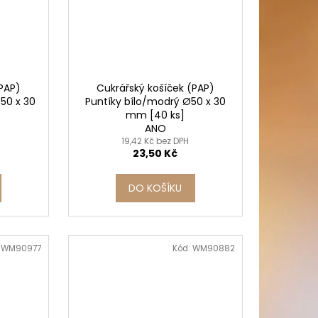
(PAP)
Cukrářský košíček (PAP)
50 x 30
Puntíky bílo/modrý Ø50 x 30
mm [40 ks]
ANO
19,42 Kč bez DPH
23,50 Kč
DO KOŠÍKU
:
WM90977
Kód:
WM90882