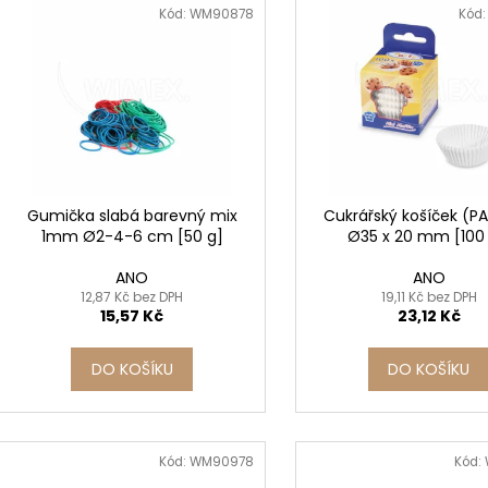
n
SADA SQUEEGEE ART VČETNĚ
ETIKETY SAMOLE
ý
Kód:
WM90878
Kód
DĚTSKÝCH BAREV KIDS ART ARTISTS,
240 KS
í
KREUL
p
99 Kč
p
i
349 Kč
r
s
o
p
d
r
u
o
k
d
Gumička slabá barevný mix
Cukrářský košíček (PA
t
1mm Ø2-4-6 cm [50 g]
Ø35 x 20 mm [100 
u
ů
k
ANO
ANO
t
12,87 Kč bez DPH
19,11 Kč bez DPH
15,57 Kč
23,12 Kč
ů
DO KOŠÍKU
DO KOŠÍKU
Kód:
WM90978
Kód: