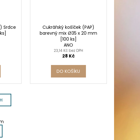
P) Srdce
Cukrářský košíček (PAP)
ks]
barevný mix Ø35 x 20 mm
[100 ks]
ANO
23,14 Kč bez DPH
28 Kč
DO KOŠÍKU
CH
em