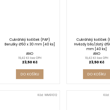
Cukrářský košíček (PAP)
Cukrářský košíček 
Berušky Ø50 x 30 mm [40 ks]
Hvězdy bílo/zlatý Ø5
mm [40 ks]
ANO
ANO
19,42 Kč bez DPH
19,42 Kč bez DPH
23,50 Kč
23,50 Kč
DO KOŠÍKU
DO KOŠÍKU
Kód:
WM91012
Kód