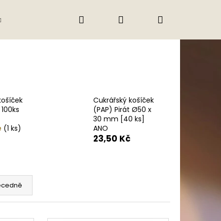
Hledat
Přihlášení
Nákupní
Gastro
Obchodní podmínky
Jak nak
košík
košíček
Cukrářský košíček
ý 100ks
(PAP) Pirát Ø50 x
30 mm [40 ks]
e
(1 ks)
ANO
23,50 Kč
ecedně
Následující