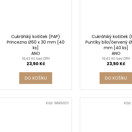
Cukrářský košíček (PAP)
Cukrářský košíček 
Princezna Ø50 x 30 mm [40
Puntíky bílo/červený Ø
ks]
mm [40 ks]
ANO
ANO
19,42 Kč bez DPH
19,42 Kč bez DPH
23,50 Kč
23,50 Kč
DO KOŠÍKU
DO KOŠÍKU
Kód:
WM91011
Kód