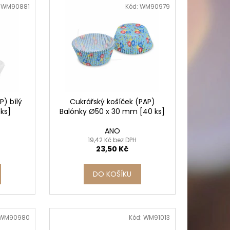
PICÍ 70X37 MM POTISK
:
WM90881
Kód:
WM90979
P) bílý
Cukrářský košíček (PAP)
ks]
Balónky Ø50 x 30 mm [40 ks]
ANO
19,42 Kč bez DPH
23,50 Kč
DO KOŠÍKU
WM90980
Kód:
WM91013