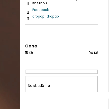
n
DAHLE LAMINÁTOR 70103, A3, 2 VÁLCE
Kněžnou
í
1 990 Kč
Facebook
Původně:
2 667 Kč
p
dropap_dropap
a
n
e
l
Cena
15
Kč
94
Kč
Na skladě
2