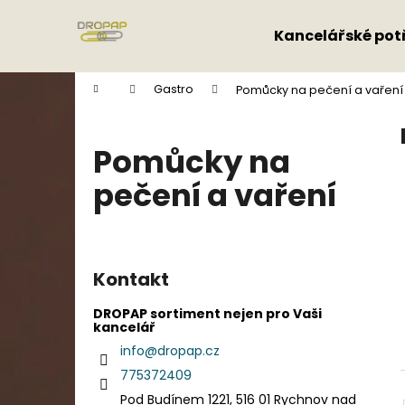
K
Přejít
na
o
Kancelářské pot
obsah
Zpět
Zpět
š
do
do
í
Domů
Gastro
Pomůcky na pečení a vaření
k
obchodu
obchodu
Pomůcky na
pečení a vaření
P
o
Kontakt
s
t
DROPAP sortiment nejen pro Vaši
kancelář
r
info
@
dropap.cz
a
775372409
n
Pod Budínem 1221, 516 01 Rychnov nad