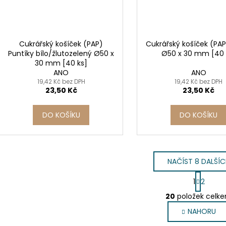
Cukrářský košíček (PAP)
Cukrářský košíček (PA
Puntíky bílo/žlutozelený Ø50 x
Ø50 x 30 mm [40 
30 mm [40 ks]
ANO
ANO
19,42 Kč bez DPH
19,42 Kč bez DPH
23,50 Kč
23,50 Kč
DO KOŠÍKU
DO KOŠÍKU
NAČÍST 8 DALŠÍ
S
1
2
t
O
r
20
položek celk
v
á
NAHORU
l
n
k
á