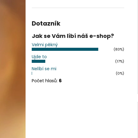
Dotazník
Jak se Vám líbí náš e-shop?
Velmi pěkný
(83%)
Ujde to
(17%)
Nelíbí se mi
(0%)
Počet hlasů:
6