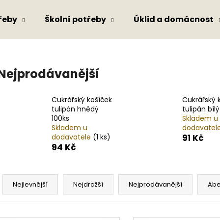
řeby
Školní potřeby
Úklid a domácnost
Co potřebujete najít?
Nejprodávanější
HLEDAT
Cukrářský košíček
Cukrářský 
tulipán hnědý
tulipán bíl
100ks
Skladem u
Skladem u
dodavatel
Doporučujeme
dodavatele
(1 ks)
91 Kč
94 Kč
Ř
a
Nejlevnější
Nejdražší
Nejprodávanější
Ab
z
e
V