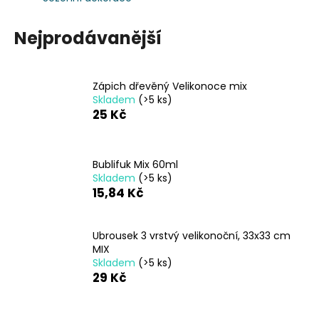
a
j
Nejprodávanější
í
t
Zápich dřevěný Velikonoce mix
?
Skladem
(>5 ks)
25 Kč
Bublifuk Mix 60ml
HLEDAT
Skladem
(>5 ks)
15,84 Kč
D
Ubrousek 3 vrstvý velikonoční, 33x33 cm
o
MIX
p
Skladem
(>5 ks)
o
29 Kč
r
u
Ř