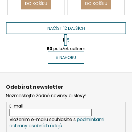
DO KOŠÍKU
DO KOŠÍKU
NAČÍST 12 DALŠÍCH
S
1
5
t
O
r
53
položek celkem
v
á
NAHORU
l
n
k
á
o
d
Z
v
a
á
á
c
Odebírat newsletter
n
p
í
í
Nezmeškejte žádné novinky či slevy!
p
a
r
t
E-mail
v
í
k
Vložením e-mailu souhlasíte s
podmínkami
y
ochrany osobních údajů
v