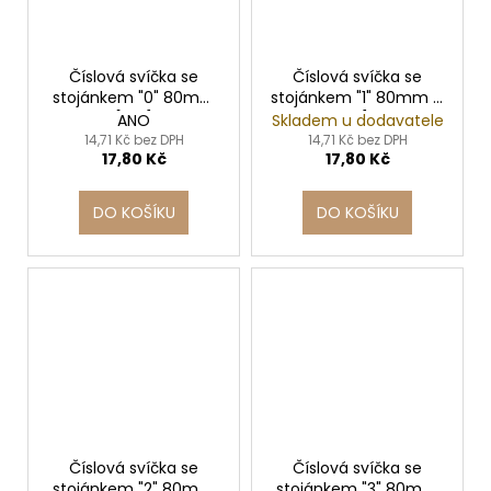
Číslová svíčka se
Číslová svíčka se
stojánkem "0" 80mm
stojánkem "1" 80mm [1
[1 ks]
ks]
ANO
Skladem u dodavatele
14,71 Kč bez DPH
14,71 Kč bez DPH
17,80 Kč
17,80 Kč
DO KOŠÍKU
DO KOŠÍKU
Číslová svíčka se
Číslová svíčka se
stojánkem "2" 80mm
stojánkem "3" 80mm