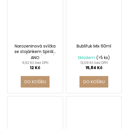
Narozeninová svíčka
Bublifuk Mix 60ml
se stojánkem Spirála
Ø5 x 60mm [24 ks]
ANO
Skladem
(>5 ks)
9,92 Kč bez DPH
13,09 Kč bez DPH
12 Kč
15,84 Kč
DO KOŠÍKU
DO KOŠÍKU