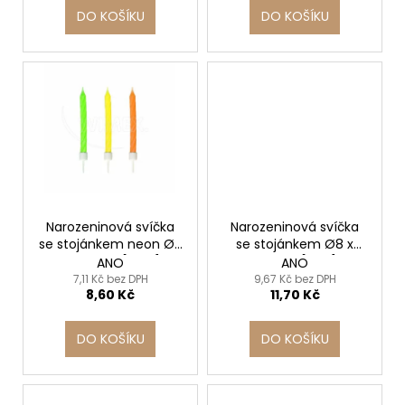
t
DO KOŠÍKU
DO KOŠÍKU
ů
Narozeninová svíčka
Narozeninová svíčka
se stojánkem neon Ø5
se stojánkem Ø8 x
x 60 mm [12 ks]
80mm [8 ks]
ANO
ANO
7,11 Kč bez DPH
9,67 Kč bez DPH
8,60 Kč
11,70 Kč
DO KOŠÍKU
DO KOŠÍKU