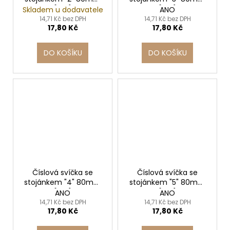
[1 ks]
[1 ks]
Skladem u dodavatele
ANO
14,71 Kč bez DPH
14,71 Kč bez DPH
17,80 Kč
17,80 Kč
DO KOŠÍKU
DO KOŠÍKU
Číslová svíčka se
Číslová svíčka se
stojánkem "4" 80mm
stojánkem "5" 80mm
[1 ks]
[1 ks]
ANO
ANO
14,71 Kč bez DPH
14,71 Kč bez DPH
17,80 Kč
17,80 Kč