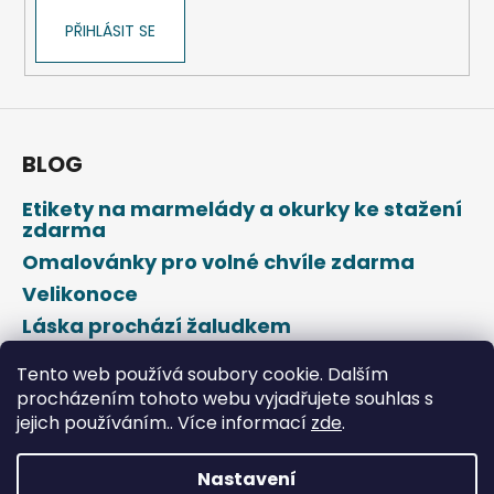
ý
PŘIHLÁSIT SE
p
i
s
u
BLOG
Etikety na marmelády a okurky ke stažení
zdarma
Omalovánky pro volné chvíle zdarma
Velikonoce
Láska prochází žaludkem
Den svatého Valentýna
Tento web používá soubory cookie. Dalším
procházením tohoto webu vyjadřujete souhlas s
jejich používáním.. Více informací
zde
.
Nastavení