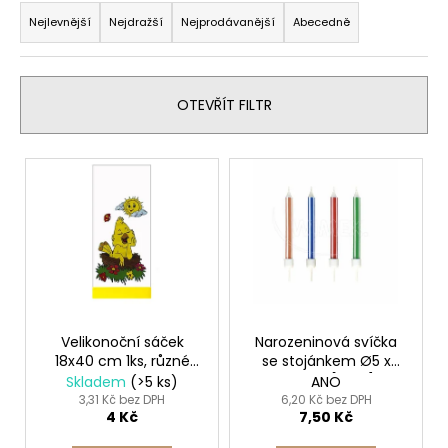
č
a
u
Nejlevnější
Nejdražší
Nejprodávanější
Abecedně
j
z
e
e
m
n
OTEVŘÍT FILTR
e
í
p
V
SLÁMKA
r
ý
(BIO-
o
KOMPOZIT)
p
ČERNÁ
d
i
`JUMBO`
u
Ø8MM
s
X
k
p
14CM
t
[100
r
KS]
ů
o
Velikonoční sáček
Narozeninová svíčka
108
18x40 cm 1ks, různé
se stojánkem Ø5 x
d
Kč
motivy
60mm [10 ks]
Skladem
(>5 ks)
ANO
u
3,31 Kč bez DPH
6,20 Kč bez DPH
4 Kč
7,50 Kč
k