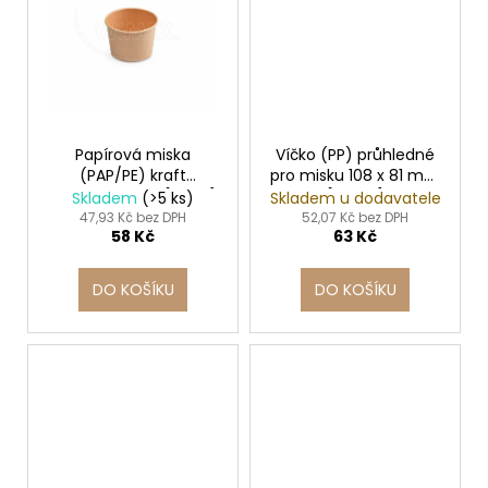
Papírová miska
Víčko (PP) průhledné
(PAP/PE) kraft
pro misku 108 x 81 mm
Ø75mm 125ml [50 ks]
[100 ks]
Skladem
(>5 ks)
Skladem u dodavatele
47,93 Kč bez DPH
52,07 Kč bez DPH
58 Kč
63 Kč
DO KOŠÍKU
DO KOŠÍKU