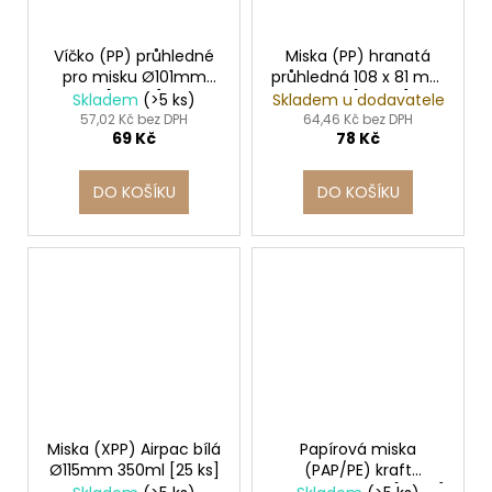
Víčko (PP) průhledné
Miska (PP) hranatá
pro misku Ø101mm
průhledná 108 x 81 mm
[100 ks]
125ml [100 ks]
Skladem
(>5 ks)
Skladem u dodavatele
57,02 Kč bez DPH
64,46 Kč bez DPH
69 Kč
78 Kč
DO KOŠÍKU
DO KOŠÍKU
Miska (XPP) Airpac bílá
Papírová miska
Ø115mm 350ml [25 ks]
(PAP/PE) kraft
Ø90mm 250ml [50 ks]