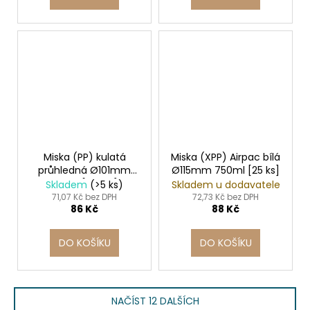
Miska (PP) kulatá
Miska (XPP) Airpac bílá
průhledná Ø101mm
Ø115mm 750ml [25 ks]
150ml [100 ks]
Skladem
(>5 ks)
Skladem u dodavatele
71,07 Kč bez DPH
72,73 Kč bez DPH
86 Kč
88 Kč
DO KOŠÍKU
DO KOŠÍKU
NAČÍST 12 DALŠÍCH