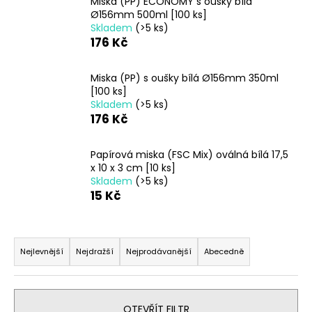
Miska (PP) ECONOMY s oušky bílá
a
Ø156mm 500ml [100 ks]
Skladem
(>5 ks)
j
176 Kč
í
t
Miska (PP) s oušky bílá Ø156mm 350ml
?
[100 ks]
Skladem
(>5 ks)
176 Kč
Papírová miska (FSC Mix) oválná bílá 17,5
HLEDAT
x 10 x 3 cm [10 ks]
Skladem
(>5 ks)
15 Kč
D
Ř
o
a
p
Nejlevnější
Nejdražší
Nejprodávanější
Abecedně
o
z
r
e
u
n
OTEVŘÍT FILTR