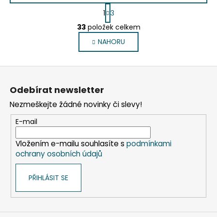
S
1
3
t
O
r
33
položek celkem
v
á
NAHORU
l
n
k
á
o
d
Z
v
a
á
á
c
Odebírat newsletter
n
p
í
í
Nezmeškejte žádné novinky či slevy!
p
a
r
t
E-mail
v
í
k
Vložením e-mailu souhlasíte s
podmínkami
y
ochrany osobních údajů
v
ý
PŘIHLÁSIT SE
p
i
s
u