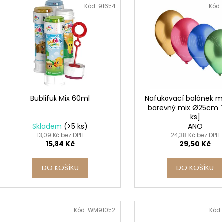
n
SADA SQUEEGEE ART VČETNĚ
ETIKETY SAMOLE
ý
Kód:
91654
Kód
DĚTSKÝCH BAREV KIDS ART ARTISTS,
240 KS
í
KREUL
p
99 Kč
p
i
349 Kč
r
s
o
p
d
r
u
o
k
d
Bublifuk Mix 60ml
Nafukovací balónek m
t
barevný mix Ø25cm `
u
ks]
ů
k
Skladem
(>5 ks)
ANO
t
13,09 Kč bez DPH
24,38 Kč bez DPH
15,84 Kč
29,50 Kč
ů
DO KOŠÍKU
DO KOŠÍKU
Kód:
WM91052
Kód