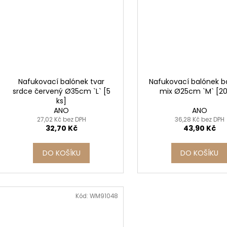
Nafukovací balónek tvar
Nafukovací balónek b
srdce červený Ø35cm `L` [5
mix Ø25cm `M` [20
ks]
ANO
ANO
27,02 Kč bez DPH
36,28 Kč bez DPH
32,70 Kč
43,90 Kč
DO KOŠÍKU
DO KOŠÍKU
Kód:
WM91048