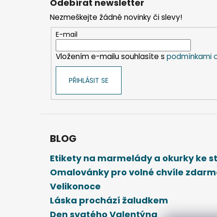
Odebírat newsletter
p
Nezmeškejte žádné novinky či slevy!
a
t
E-mail
í
Vložením e-mailu souhlasíte s
podmínkami o
PŘIHLÁSIT SE
BLOG
Etikety na marmelády a okurky ke 
Omalovánky pro volné chvíle zdar
Velikonoce
Láska prochází žaludkem
Den svatého Valentýna