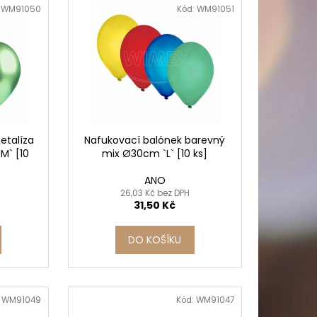
PICÍ 70X37 MM POTISK
:
WM91050
Kód:
WM91051
etalíza
Nafukovací balónek barevný
M` [10
mix Ø30cm `L` [10 ks]
ANO
26,03 Kč bez DPH
31,50 Kč
DO KOŠÍKU
:
WM91049
Kód:
WM91047