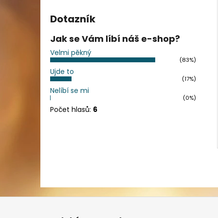
Dotazník
Jak se Vám líbí náš e-shop?
Velmi pěkný
(83%)
Ujde to
(17%)
Nelíbí se mi
(0%)
Počet hlasů:
6
Z
á