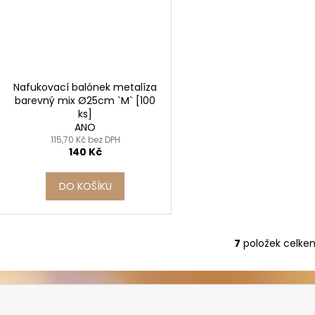
Nafukovací balónek metalíza
barevný mix Ø25cm `M` [100
ks]
ANO
115,70 Kč bez DPH
140 Kč
DO KOŠÍKU
7
položek celke
O
v
l
á
d