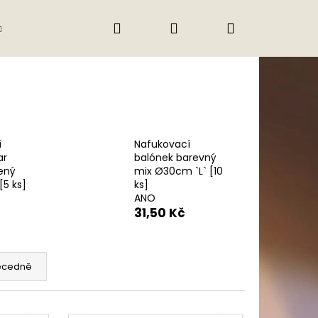
Hledat
Přihlášení
Nákupní
Gastro
Obchodní podmínky
Jak nak
košík
í
Nafukovací
ar
balónek barevný
ený
mix Ø30cm `L` [10
[5 ks]
ks]
ANO
31,50 Kč
ecedně
Následující