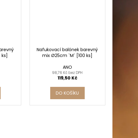
arevný
Nafukovací balónek barevný
 ks]
mix Ø25cm `M` [100 ks]
ANO
98,76 Kč bez DPH
119,50 Kč
DO KOŠÍKU