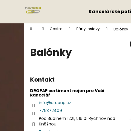
K
Přejít
na
o
Kancelářské pot
obsah
Zpět
Zpět
š
do
do
í
Domů
Gastro
Párty, oslavy
Balónky
k
obchodu
obchodu
Balónky
P
o
Kontakt
s
t
DROPAP sortiment nejen pro Vaši
kancelář
r
info
@
dropap.cz
a
775372409
n
Pod Budínem 1221, 516 01 Rychnov nad
n
Kněžnou
í