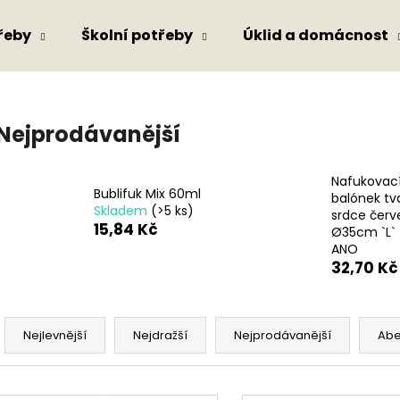
řeby
Školní potřeby
Úklid a domácnost
Co potřebujete najít?
Nejprodávanější
HLEDAT
Nafukovac
Bublifuk Mix 60ml
balónek tv
Skladem
(>5 ks)
srdce červ
15,84 Kč
Ø35cm `L` 
Doporučujeme
ANO
32,70 Kč
Ř
a
Nejlevnější
Nejdražší
Nejprodávanější
Ab
z
e
V