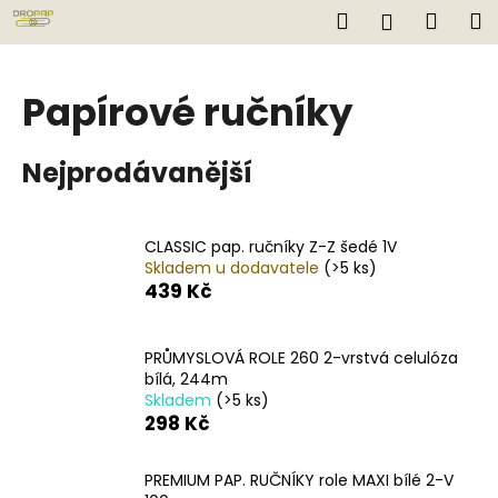
K
Přejít
Hledat
Náku
M
Přihlášen
na
o
obsah
Zpět
Zpět
košík
š
í
Papírové ručníky
C
k
o
Nejprodávanější
p
o
t
CLASSIC pap. ručníky Z-Z šedé 1V
ř
Skladem u dodavatele
(>5 ks)
e
439 Kč
b
u
PRŮMYSLOVÁ ROLE 260 2-vrstvá celulóza
j
bílá, 244m
Skladem
(>5 ks)
e
298 Kč
t
e
PREMIUM PAP. RUČNÍKY role MAXI bílé 2-V
n