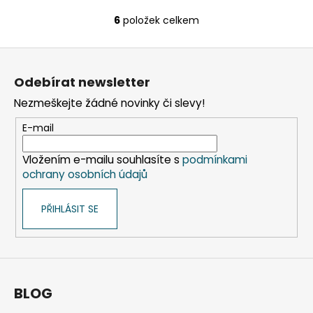
6
položek celkem
O
v
Z
l
á
á
Odebírat newsletter
d
p
a
Nezmeškejte žádné novinky či slevy!
a
c
t
E-mail
í
í
p
Vložením e-mailu souhlasíte s
podmínkami
r
ochrany osobních údajů
v
k
PŘIHLÁSIT SE
y
v
ý
p
i
s
BLOG
u