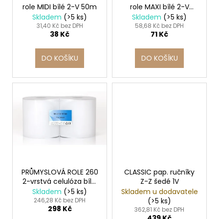
č
role MIDI bílé 2-V 50m
role MAXI bílé 2-V
d
u
100m
Skladem
(>5 ks)
Skladem
(>5 ks)
j
u
31,40 Kč bez DPH
58,68 Kč bez DPH
e
38 Kč
71 Kč
k
m
t
e
DO KOŠÍKU
DO KOŠÍKU
ů
ETIKETA,
70X37
MM,
240
KS/
BAL.
59
Kč
PRŮMYSLOVÁ ROLE 260
CLASSIC pap. ručníky
2-vrstvá celulóza bílá,
Z-Z šedé 1V
244m
Skladem
(>5 ks)
Skladem u dodavatele
246,28 Kč bez DPH
(>5 ks)
298 Kč
362,81 Kč bez DPH
439 Kč