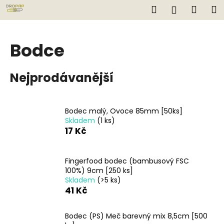
K
Přejít
Hledat
Náku
M
Přihlášen
na
o
obsah
Zpět
Zpět
košík
š
í
Bodce
C
k
o
Nejprodávanější
p
o
t
Bodec malý, Ovoce 85mm [50ks]
ř
Skladem
(1 ks)
e
17 Kč
b
u
Fingerfood bodec (bambusový FSC
j
100%) 9cm [250 ks]
Skladem
(>5 ks)
e
41 Kč
t
e
Bodec (PS) Meč barevný mix 8,5cm [500
n