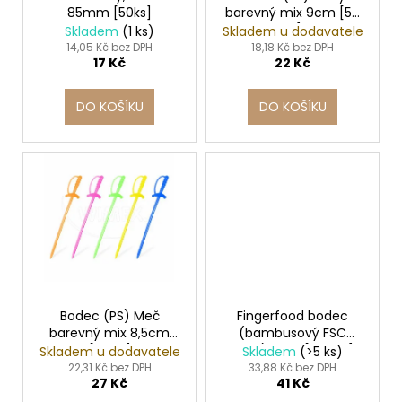
č
85mm [50ks]
barevný mix 9cm [50
d
u
ks]
Skladem
(1 ks)
Skladem u dodavatele
j
u
14,05 Kč bez DPH
18,18 Kč bez DPH
e
17 Kč
22 Kč
k
m
t
e
DO KOŠÍKU
DO KOŠÍKU
ů
SLÁMKA
(BIO-
KOMPOZIT)
ČERNÁ
`JUMBO`
Ø8MM
X
14CM
[100
KS]
108
Bodec (PS) Meč
Fingerfood bodec
Kč
barevný mix 8,5cm
(bambusový FSC
[50 ks]
100%) 9cm [250 ks]
Skladem u dodavatele
Skladem
(>5 ks)
22,31 Kč bez DPH
33,88 Kč bez DPH
27 Kč
41 Kč