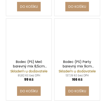
DO KOŠÍKU
DO KOŠÍKU
Bodec (PS) Meč
Bodec (PS) Party
barevný mix 8,5cm
barevný mix 9cm
[500 ks]
[1000 ks]
Skladem u dodavatele
Skladem u dodavatele
81,82 Kč bez DPH
137,19 Kč bez DPH
99 Kč
166 Kč
DO KOŠÍKU
DO KOŠÍKU