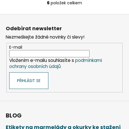
6
položek celkem
O
v
Z
l
á
á
Odebírat newsletter
d
p
a
Nezmeškejte žádné novinky či slevy!
a
c
t
E-mail
í
í
p
Vložením e-mailu souhlasíte s
podmínkami
r
ochrany osobních údajů
v
k
PŘIHLÁSIT SE
y
v
ý
p
i
s
BLOG
u
Etikety na marmelády a okurky ke stažení