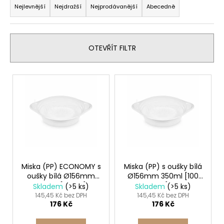
a
Nejlevnější
Nejdražší
Nejprodávanější
Abecedně
a
z
j
e
í
n
OTEVŘÍT FILTR
t
í
?
p
V
r
ý
o
p
d
i
HLEDAT
u
s
k
p
t
r
D
ů
o
Miska (PP) ECONOMY s
Miska (PP) s oušky bílá
o
oušky bílá Ø156mm
Ø156mm 350ml [100
d
p
500ml [100 ks]
ks]
Skladem
(>5 ks)
Skladem
(>5 ks)
o
u
145,45 Kč bez DPH
145,45 Kč bez DPH
r
176 Kč
176 Kč
k
u
t