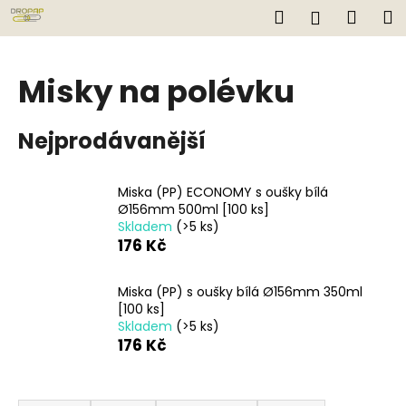
K
Přejít
Hledat
Náku
M
Přihlášen
na
o
obsah
Zpět
Zpět
košík
š
í
Misky na polévku
C
k
o
Nejprodávanější
p
o
t
Miska (PP) ECONOMY s oušky bílá
Ø156mm 500ml [100 ks]
ř
Skladem
(>5 ks)
e
176 Kč
b
u
Miska (PP) s oušky bílá Ø156mm 350ml
j
[100 ks]
Skladem
(>5 ks)
e
176 Kč
t
e
Ř
n