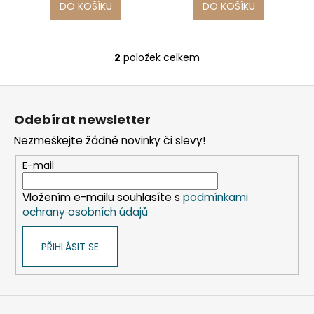
č
DO KOŠÍKU
DO KOŠÍKU
ů
u
j
e
2
položek celkem
m
O
e
v
Z
l
á
á
Odebírat newsletter
PAPÍROVÝ
d
p
KELÍMEK
a
Nezmeškejte žádné novinky či slevy!
KRAFT
a
c
Ø90MM
t
E-mail
510ML
í
`XL:
í
p
0,4L/16OZ`
Vložením e-mailu souhlasíte s
podmínkami
r
[50
ochrany osobních údajů
KS]
v
k
76
Kč
PŘIHLÁSIT SE
y
Původně:
v
99
ý
Kč
p
i