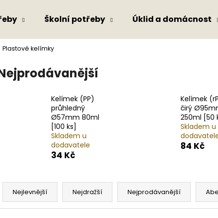
řeby
Školní potřeby
Úklid a domácnost
Plastové kelímky
Co potřebujete najít?
Nejprodávanější
HLEDAT
Kelímek (PP)
Kelímek (r
průhledný
čirý Ø95
Ø57mm 80ml
250ml [50 
[100 ks]
Skladem u
Doporučujeme
Skladem u
dodavatel
dodavatele
84 Kč
34 Kč
Ř
a
Nejlevnější
Nejdražší
Nejprodávanější
Ab
z