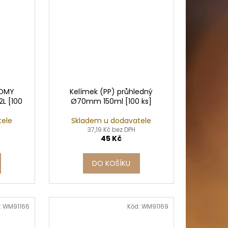
NOMY
Kelímek (PP) průhledný
L [100
Ø70mm 150ml [100 ks]
tele
Skladem u dodavatele
37,19 Kč bez DPH
45 Kč
DO KOŠÍKU
:
WM91166
Kód:
WM91169