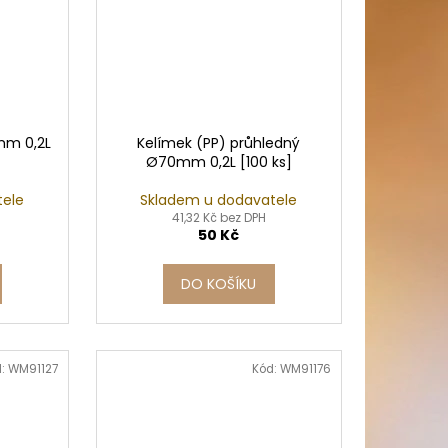
mm 0,2L
Kelímek (PP) průhledný
Ø70mm 0,2L [100 ks]
tele
Skladem u dodavatele
41,32 Kč bez DPH
50 Kč
DO KOŠÍKU
d:
WM91127
Kód:
WM91176