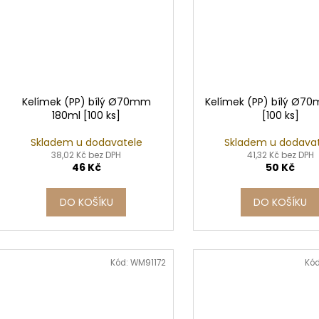
Kelímek (PP) bílý Ø70mm
Kelímek (PP) bílý Ø70
180ml [100 ks]
[100 ks]
Skladem u dodavatele
Skladem u dodava
38,02 Kč bez DPH
41,32 Kč bez DPH
46 Kč
50 Kč
DO KOŠÍKU
DO KOŠÍKU
Kód:
WM91172
Kó