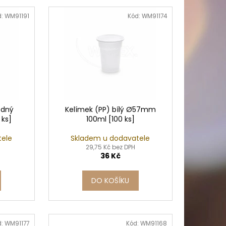
PICÍ 70X37 MM POTISK
d:
WM91191
Kód:
WM91174
edný
Kelímek (PP) bílý Ø57mm
ks]
100ml [100 ks]
tele
Skladem u dodavatele
29,75 Kč bez DPH
36 Kč
DO KOŠÍKU
d:
WM91177
Kód:
WM91168