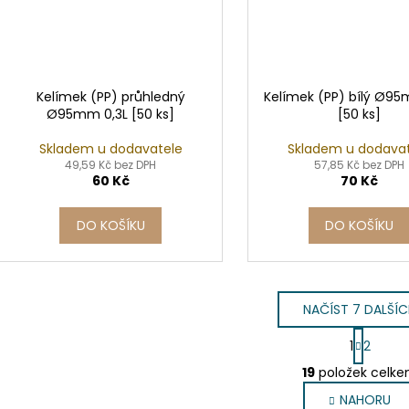
Kelímek (PP) průhledný
Kelímek (PP) bílý Ø95
Ø95mm 0,3L [50 ks]
[50 ks]
Skladem u dodavatele
Skladem u dodava
49,59 Kč bez DPH
57,85 Kč bez DPH
60 Kč
70 Kč
DO KOŠÍKU
DO KOŠÍKU
NAČÍST 7 DALŠÍ
S
1
2
t
O
r
19
položek celk
v
á
NAHORU
l
n