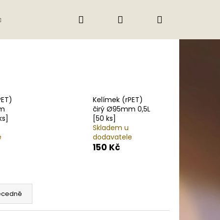
Hledat
Přihlášení
Nákupní
Gastro
Obchodní podmínky
Jak nak
košík
PET)
Kelímek (rPET)
mm
čirý Ø95mm 0,5L
ks]
[50 ks]
Skladem u
e
dodavatele
150 Kč
ecedně
Následující