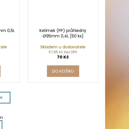
mm 0,5L
Kelímek (PP) průhledný
Ø95mm 0,4L [50 ks]
tele
Skladem u dodavatele
57,85 Kč bez DPH
70 Kč
DO KOŠÍKU
CH
em