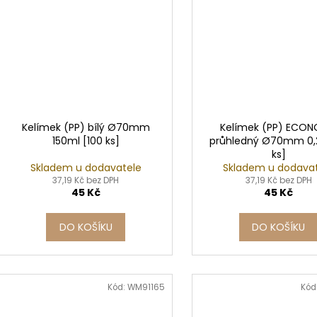
Kelímek (PP) bílý Ø70mm
Kelímek (PP) ECO
150ml [100 ks]
průhledný Ø70mm 0,2
ks]
Skladem u dodavatele
Skladem u dodava
37,19 Kč bez DPH
37,19 Kč bez DPH
45 Kč
45 Kč
DO KOŠÍKU
DO KOŠÍKU
Kód:
WM91165
Kód