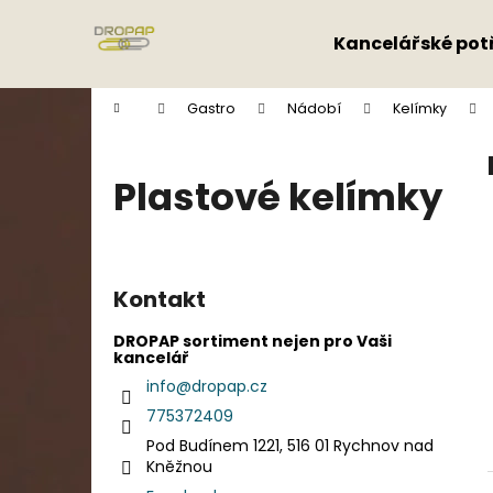
K
Přejít
na
o
Kancelářské pot
obsah
Zpět
Zpět
š
do
do
í
Domů
Gastro
Nádobí
Kelímky
k
obchodu
obchodu
Plastové kelímky
P
o
Kontakt
s
t
DROPAP sortiment nejen pro Vaši
kancelář
r
info
@
dropap.cz
a
775372409
n
Pod Budínem 1221, 516 01 Rychnov nad
n
Kněžnou
í