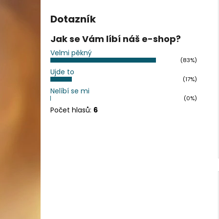
Dotazník
Jak se Vám líbí náš e-shop?
Velmi pěkný
(83%)
Ujde to
(17%)
Nelíbí se mi
(0%)
Počet hlasů:
6