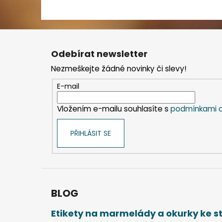
Z
á
Odebírat newsletter
p
Nezmeškejte žádné novinky či slevy!
a
t
E-mail
í
Vložením e-mailu souhlasíte s
podmínkami o
PŘIHLÁSIT SE
BLOG
Etikety na marmelády a okurky ke 