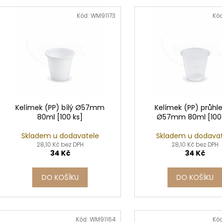
e
SADA SQUEEGEE ART VČETNĚ
ETIKETY SAMOLE
V
DĚTSKÝCH BAREV KIDS ART ARTISTS,
240 KS
n
ý
Kód:
WM91173
Kó
KREUL
í
99 Kč
p
349 Kč
p
i
r
s
o
p
d
r
u
o
k
d
Kelímek (PP) bílý Ø57mm
Kelímek (PP) průhl
t
80ml [100 ks]
Ø57mm 80ml [100 
u
ů
k
Skladem u dodavatele
Skladem u dodava
t
28,10 Kč bez DPH
28,10 Kč bez DPH
34 Kč
34 Kč
ů
DO KOŠÍKU
DO KOŠÍKU
Kód:
WM91164
Kó