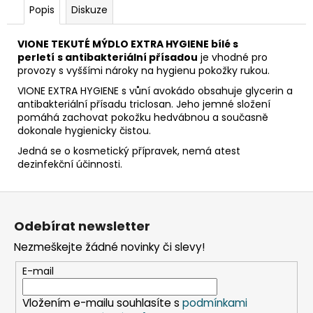
č
Popis
Diskuze
u
j
VIONE TEKUTÉ MÝDLO EXTRA HYGIENE bílé s
e
perletí
s antibakteriální přísadou
je vhodné pro
m
provozy s vyššími nároky na hygienu pokožky rukou.
e
VIONE EXTRA HYGIENE s vůní avokádo obsahuje glycerin a
antibakteriální přísadu triclosan. Jeho jemné složení
pomáhá zachovat pokožku hedvábnou a současně
DAHLE
dokonale hygienicky čistou.
LAMINÁTOR
70103,
Jedná se o kosmetický přípravek, nemá atest
A3,
dezinfekční účinnosti.
2
VÁLCE
Z
1
990
á
Kč
Odebírat newsletter
p
Původně:
2
Nezmeškejte žádné novinky či slevy!
a
667
t
Kč
E-mail
í
Vložením e-mailu souhlasíte s
podmínkami