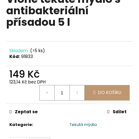
je
a
antibakteriální
0,0
z
j
přísadou 5 l
5
í
hvězdiček.
t
?
Skladem
(>5 ks)
Kód:
91833
149 Kč
HLEDAT
123,14 Kč bez DPH
Měrná
DO KOŠÍKU
cena:
D
o
p
Zeptat se
Sdílet
o
Kategorie
:
Tekutá mýdla
r
u