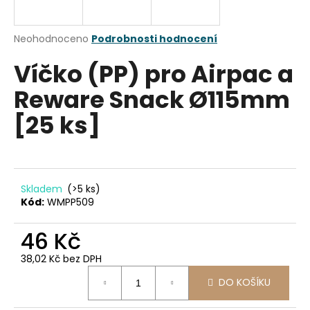
a
j
Průměrné
Neohodnoceno
Podrobnosti hodnocení
í
hodnocení
Víčko (PP) pro Airpac a
produktu
t
je
?
Reware Snack Ø115mm
0,0
z
[25 ks]
5
hvězdiček.
HLEDAT
Skladem
(>5 ks)
Kód:
WMPP509
D
46 Kč
o
p
38,02 Kč bez DPH
o
Měrná
r
DO KOŠÍKU
cena:
u