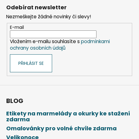
á
Odebírat newsletter
p
Nezmeškejte žádné novinky či slevy!
a
t
E-mail
í
Vložením e-mailu souhlasíte s
podmínkami
ochrany osobních údajů
PŘIHLÁSIT SE
BLOG
Etikety na marmelády a okurky ke stažení
zdarma
Omalovánky pro volné chvíle zdarma
Velikonoce