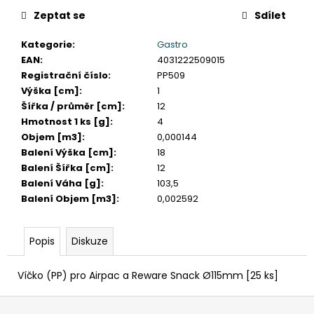
č
u
Zeptat se
Sdílet
j
Kategorie
:
Gastro
e
EAN
:
4031222509015
m
Registrační číslo
:
PP509
e
Výška [cm]
:
1
Šířka / průměr [cm]
:
12
KELÍMEK
Hmotnost 1 ks [g]
:
4
(RPET)
Objem [m3]
:
0,000144
ČIRÝ
Balení Výška [cm]
:
18
Ø95MM
0,3L
Balení Šířka [cm]
:
12
[50
Balení Váha [g]
:
103,5
KS]
Balení Objem [m3]
:
0,002592
98
Kč
Popis
Diskuze
Víčko (PP) pro Airpac a Reware Snack Ø115mm [25 ks]
Z