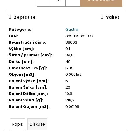
č
u
j
Zeptat se
Sdílet
e
m
Kategorie
:
Gastro
e
EAN
:
8591199880037
Registrační číslo
:
88003
Výška [cm]
:
0,1
VÍČKO
VYPOUKLÉ
Šířka / průměr [cm]
:
39,8
(RPET)
Délka [cm]
:
40
S
Hmotnost 1 ks [g]
:
5,35
OTVOREM
Objem [m3]
:
0,000159
PRŮHLEDNÉ
Ø95MM
Balení Výška [cm]
:
5
[50
Balení Šířka [cm]
:
20
KS]
Balení Délka [cm]
:
19,6
48
Balení Váha [g]
:
218,2
Kč
Balení Objem [m3]
:
0,00196
Popis
Diskuze