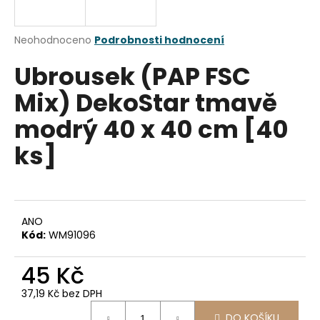
a
j
Průměrné
Neohodnoceno
Podrobnosti hodnocení
í
hodnocení
Ubrousek (PAP FSC
produktu
t
je
?
Mix) DekoStar tmavě
0,0
z
modrý 40 x 40 cm [40
5
hvězdiček.
ks]
HLEDAT
ANO
D
Kód:
WM91096
o
p
45 Kč
o
r
37,19 Kč bez DPH
u
Měrná
DO KOŠÍKU
cena: