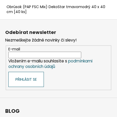
Obrúsok (PAP FSC Mix) DekoStar tmavomodrý 40 x 40
cm [40 ks]
Z
á
Odebírat newsletter
p
Nezmeškejte žádné novinky či slevy!
a
t
E-mail
í
Vložením e-mailu souhlasíte s
podmínkami
ochrany osobních údajů
PŘIHLÁSIT SE
BLOG