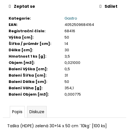
č
u
Zeptat se
Sdílet
j
Kategorie
:
Gastro
e
EAN
:
4052509684164
m
Registrační číslo
:
68416
e
Výška [cm]
:
50
Šířka / průměr [cm]
:
14
DAHLE
Délka [cm]
:
30
LAMINÁTOR
Hmotnost 1 ks [g]
:
3,5
70103,
Objem [m3]
:
0,021000
A3,
2
Balení Výška [cm]
:
0,5
VÁLCE
Balení Šířka [cm]
:
31
1
Balení Délka [cm]
:
50
990
Balení Váha [g]
:
354,1
Kč
Balení Objem [m3]
:
0,000775
Původně:
2
667
Kč
Popis
Diskuze
Taška (HDPE) zelená 30+14 x 50 cm `10kg` [100 ks]