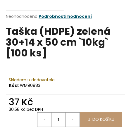
a
j
Průměrné
Neohodnoceno
Podrobnosti hodnocení
í
hodnocení
Taška (HDPE) zelená
produktu
t
je
?
30+14 x 50 cm `10kg`
0,0
z
[100 ks]
5
hvězdiček.
HLEDAT
Skladem u dodavatele
Kód:
WM90983
D
37 Kč
o
p
30,58 Kč bez DPH
o
Měrná
r
DO KOŠÍKU
cena:
u