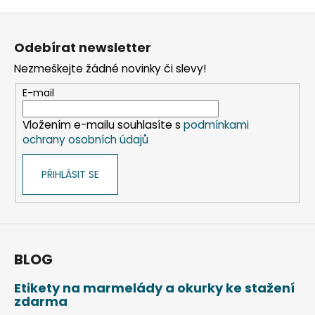
Z
á
Odebírat newsletter
p
Nezmeškejte žádné novinky či slevy!
a
t
E-mail
í
Vložením e-mailu souhlasíte s
podmínkami
ochrany osobních údajů
PŘIHLÁSIT SE
BLOG
Etikety na marmelády a okurky ke stažení
zdarma