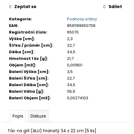
č
u
Zeptat se
Sdílet
j
Kategorie
:
Podnosy a tácy
e
EAN
:
8591199650708
m
Registrační číslo
:
65070
e
Výška [cm]
:
2,3
Šířka / průměr [cm]
:
22,7
KELÍMEK
Délka [cm]
:
34,5
(RPET)
Hmotnost 1 ks [g]
:
21,7
ČIRÝ
Objem [m3]
:
0,001801
Ø95MM
0,3L
Balení Výška [cm]
:
3,5
[50
Balení Šířka [cm]
:
22,7
KS]
Balení Délka [cm]
:
34,5
98
Balení Váha [g]
:
116,9
Kč
Balení Objem [m3]
:
0,00274103
Popis
Diskuze
Tác na gril (ALU) hranatý 34 x 22 cm [5 ks]