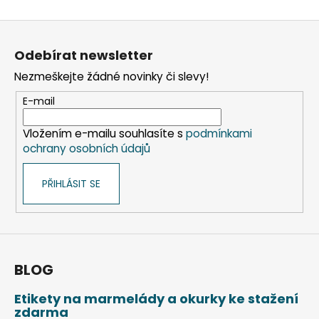
Z
á
Odebírat newsletter
p
Nezmeškejte žádné novinky či slevy!
a
t
E-mail
í
Vložením e-mailu souhlasíte s
podmínkami
ochrany osobních údajů
PŘIHLÁSIT SE
BLOG
Etikety na marmelády a okurky ke stažení
zdarma