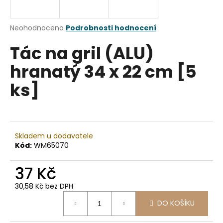
a
j
Průměrné
Neohodnoceno
Podrobnosti hodnocení
í
hodnocení
Tác na gril (ALU)
produktu
t
je
?
hranatý 34 x 22 cm [5
0,0
z
ks]
5
hvězdiček.
HLEDAT
Skladem u dodavatele
Kód:
WM65070
D
37 Kč
o
p
30,58 Kč bez DPH
o
Měrná
r
DO KOŠÍKU
cena:
u