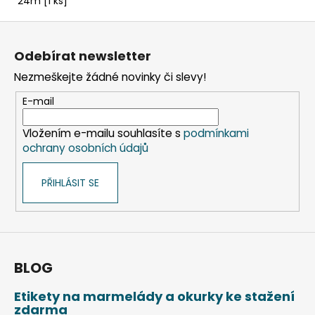
24m [1 ks]
Z
á
Odebírat newsletter
p
Nezmeškejte žádné novinky či slevy!
a
t
E-mail
í
Vložením e-mailu souhlasíte s
podmínkami
ochrany osobních údajů
PŘIHLÁSIT SE
BLOG
Etikety na marmelády a okurky ke stažení
zdarma