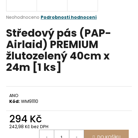
a
j
Průměrné
Neohodnoceno
Podrobnosti hodnocení
í
hodnocení
Středový pás (PAP-
produktu
t
je
?
Airlaid) PREMIUM
0,0
z
žlutozelený 40cm x
5
hvězdiček.
24m [1 ks]
HLEDAT
ANO
D
Kód:
WM91110
o
p
294 Kč
o
r
242,98 Kč bez DPH
u
Měrná
DO KOŠÍKU
cena: