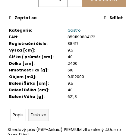
č
u
j
Zeptat se
Sdílet
e
m
Kategorie
:
Gastro
e
EAN
:
8591199884172
Registrační číslo
:
88417
Výška [cm]
:
9,5
SADA
SQUEEGEE
Šířka / průměr [cm]
:
40
ART
Délka [cm]
:
2400
VČETNĚ
Hmotnost 1 ks [g]
:
618
DĚTSKÝCH
Objem [m3]
:
0,912000
BAREV
KIDS
Balení Šířka [cm]
:
9,5
ART
Balení Délka [cm]
:
40
ARTISTS,
Balení Váha [g]
:
621,3
KREUL
349
Kč
Popis
Diskuze
Stredový pás (PAP-Airlaid) PREMIUM žltozelený 40cm x