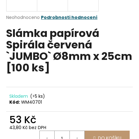
a
j
Průměrné
Neohodnoceno
Podrobnosti hodnocení
í
hodnocení
Slámka papírová
produktu
t
je
?
Spirála červená
0,0
z
`JUMBO` Ø8mm x 25cm
5
hvězdiček.
[100 ks]
HLEDAT
Skladem
(>5 ks)
D
Kód:
WM40701
o
p
53 Kč
o
r
43,80 Kč bez DPH
u
Měrná
DO KOŠÍKU
cena: