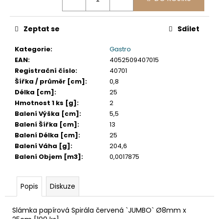
č
u
j
Zeptat se
Sdílet
e
m
Kategorie
:
Gastro
e
EAN
:
4052509407015
Registrační číslo
:
40701
Šířka / průměr [cm]
:
0,8
ETIKETY
SAMOLEPICÍ
Délka [cm]
:
25
70X37
Hmotnost 1 ks [g]
:
2
MM
Balení Výška [cm]
:
5,5
POTISK
Balení Šířka [cm]
:
13
240
KS
Balení Délka [cm]
:
25
Balení Váha [g]
:
204,6
99
Kč
Balení Objem [m3]
:
0,0017875
Popis
Diskuze
Slámka papírová Spirála červená `JUMBO` Ø8mm x