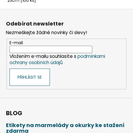
25cm [100 ks]
Z
á
Odebírat newsletter
p
Nezmeškejte žádné novinky či slevy!
a
t
E-mail
í
Vložením e-mailu souhlasíte s
podmínkami
ochrany osobních údajů
PŘIHLÁSIT SE
BLOG
Etikety na marmelády a okurky ke stažení
zdarma