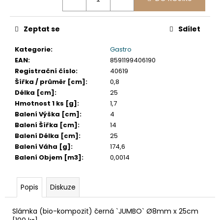
č
u
j
Zeptat se
Sdílet
e
m
Kategorie
:
Gastro
e
EAN
:
8591199406190
Registrační číslo
:
40619
Šířka / průměr [cm]
:
0,8
DAHLE
LAMINÁTOR
Délka [cm]
:
25
70103,
Hmotnost 1 ks [g]
:
1,7
A3,
Balení Výška [cm]
:
4
2
Balení Šířka [cm]
:
14
VÁLCE
Balení Délka [cm]
:
25
1
Balení Váha [g]
:
174,6
990
Kč
Balení Objem [m3]
:
0,0014
Původně:
2
667
Popis
Diskuze
Kč
Slámka (bio-kompozit) černá `JUMBO` Ø8mm x 25cm