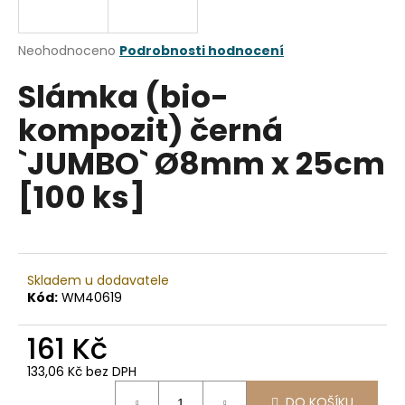
a
j
Průměrné
Neohodnoceno
Podrobnosti hodnocení
í
hodnocení
Slámka (bio-
produktu
t
je
?
kompozit) černá
0,0
z
`JUMBO` Ø8mm x 25cm
5
hvězdiček.
[100 ks]
HLEDAT
Skladem u dodavatele
D
Kód:
WM40619
o
p
161 Kč
o
r
133,06 Kč bez DPH
u
Měrná
DO KOŠÍKU
cena: