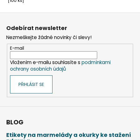
[100 ks]
Z
á
Odebírat newsletter
p
Nezmeškejte žádné novinky či slevy!
a
t
E-mail
í
Vložením e-mailu souhlasíte s
podmínkami
ochrany osobních údajů
PŘIHLÁSIT SE
BLOG
Etikety na marmelády a okurky ke stažení