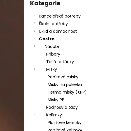
DAHLE LAMINÁTOR 70103, A3, 2 VÁLCE
kategorie
Kategorie
l
1 990 Kč
Původně:
2 667 Kč
Kancelářské potřeby
Školní potřeby
Úklid a domácnost
Gastro
Nádobí
Příbory
Talíře a tácky
Misky
Papírové misky
Misky na polévku
Termo misky (XPP)
Misky PP
Podnosy a tácy
Kelímky
Plastové kelímky
Papírové kelímky