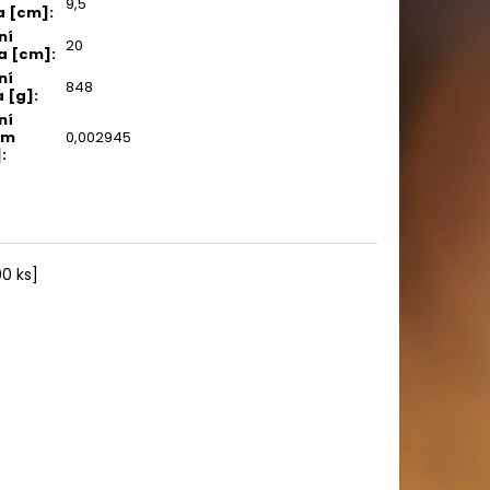
9,5
a [cm]
:
ní
20
a [cm]
:
ní
848
 [g]
:
ní
em
0,002945
]
:
0 ks]