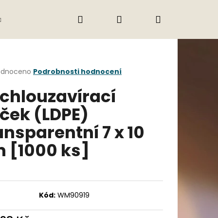
Hledat
Přihlášení
Nákupní
Gastro
Obchodní podmínky
Jak nak
košík
rné
odnoceno
Podrobnosti hodnocení
cení
chlouzavírací
ktu
ček (LDPE)
ansparentní 7 x 10
ček.
 [1000 ks]
Následující
Kód:
WM90919