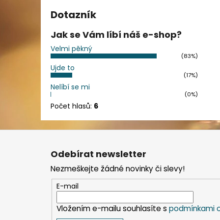
Dotazník
Jak se Vám líbí náš e-shop?
Velmi pěkný
(83%)
Ujde to
(17%)
Nelíbí se mi
(0%)
Počet hlasů:
6
Z
á
Odebírat newsletter
p
Nezmeškejte žádné novinky či slevy!
a
t
E-mail
í
Vložením e-mailu souhlasíte s
podmínkami o