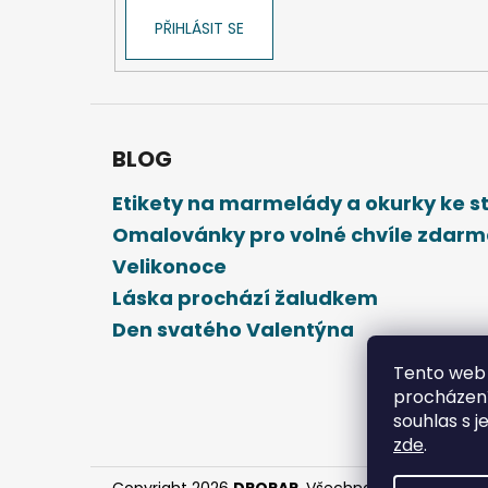
PŘIHLÁSIT SE
BLOG
Etikety na marmelády a okurky ke 
Omalovánky pro volné chvíle zdar
Velikonoce
Láska prochází žaludkem
Den svatého Valentýna
Tento web 
procházení
souhlas s j
zde
.