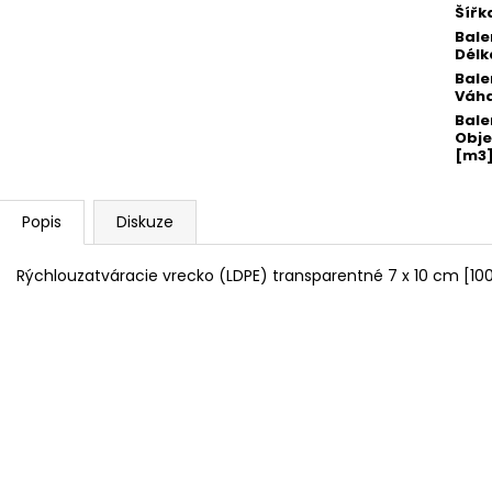
Šířk
Bale
Délk
Bale
Váha
Bale
Obj
[m3
Popis
Diskuze
Rýchlouzatváracie vrecko (LDPE) transparentné 7 x 10 cm [100