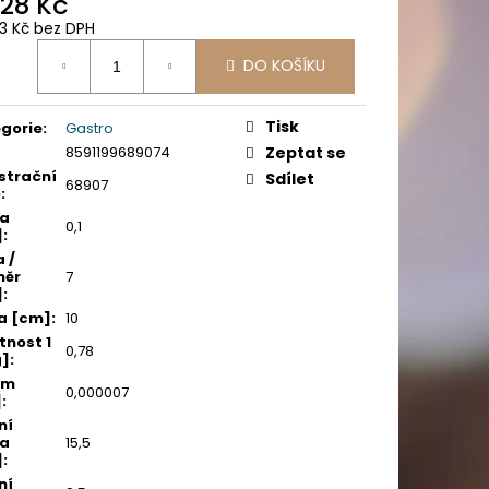
,28 Kč
PICÍ 70X37 MM POTISK
23 Kč bez DPH
ná
DO KOŠÍKU
:
Tisk
gorie
:
Gastro
8591199689074
Zeptat se
strační
Sdílet
68907
o
:
ka
0,1
]
:
a /
měr
7
]
:
a [cm]
:
10
nost 1
0,78
g]
:
em
0,000007
]
:
ní
ka
15,5
]
:
ní