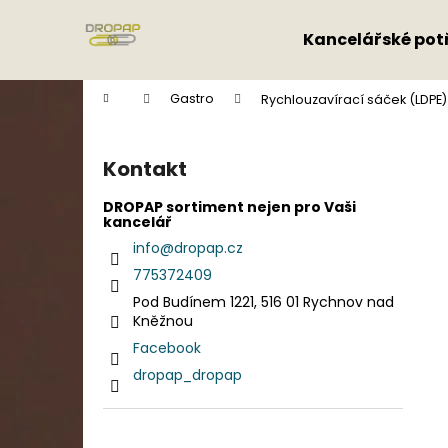
K
Přejít
na
o
Kancelářské pot
obsah
Zpět
Zpět
š
do
do
í
Domů
Gastro
Rychlouzavírací sáček (LDPE) 
k
obchodu
obchodu
P
o
Kontakt
s
t
DROPAP sortiment nejen pro Vaši
kancelář
r
info
@
dropap.cz
a
775372409
n
Pod Budínem 1221, 516 01 Rychnov nad
n
Kněžnou
í
Facebook
p
dropap_dropap
a
n
e
Přeskočit