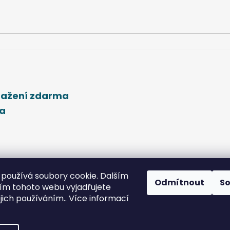
stažení zdarma
ma
používá soubory cookie. Dalším
Odmítnout
S
m tohoto webu vyjadřujete
ejich používáním.. Více informací