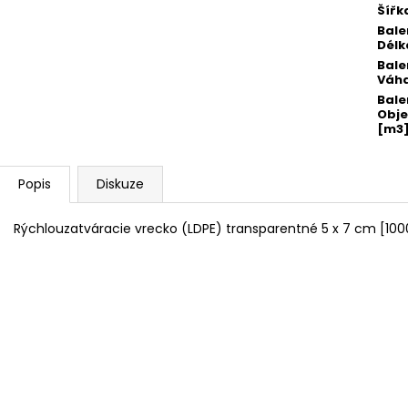
Šířk
Bale
Délk
Bale
Váha
Bale
Obj
[m3
Popis
Diskuze
Rýchlouzatváracie vrecko (LDPE) transparentné 5 x 7 cm [100