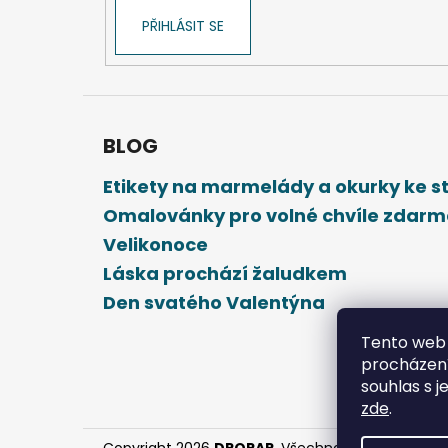
PŘIHLÁSIT SE
BLOG
Etikety na marmelády a okurky ke 
Omalovánky pro volné chvíle zdar
Velikonoce
Láska prochází žaludkem
Den svatého Valentýna
Tento web 
procházení
souhlas s j
zde
.