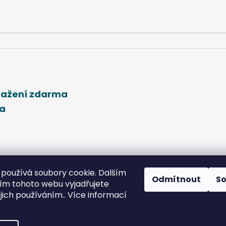
stažení zdarma
ma
používá soubory cookie. Dalším
Odmítnout
S
m tohoto webu vyjadřujete
ejich používáním.. Více informací