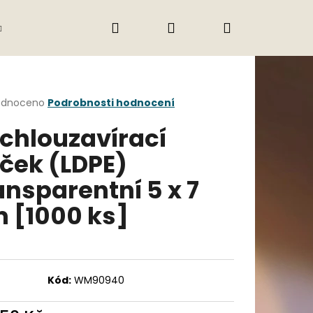
Hledat
Přihlášení
Nákupní
Gastro
Obchodní podmínky
Jak nak
košík
rné
odnoceno
Podrobnosti hodnocení
cení
chlouzavírací
ktu
ček (LDPE)
ansparentní 5 x 7
ček.
 [1000 ks]
Následující
Kód:
WM90940