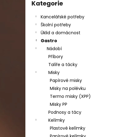
DAHLE LAMINÁTOR 70103, A3, 2 VÁLCE
kategorie
Kategorie
l
1 990 Kč
Původně:
2 667 Kč
Kancelářské potřeby
Školní potřeby
Úklid a domácnost
Gastro
Nádobí
Příbory
Talíře a tácky
Misky
Papírové misky
Misky na polévku
Termo misky (XPP)
Misky PP
Podnosy a tácy
Kelímky
Plastové kelímky
Papírové kelímky