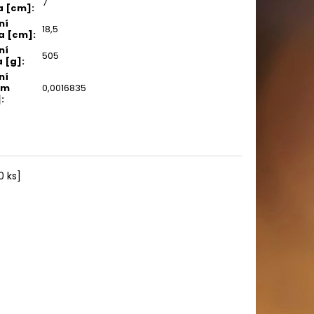
7
a [cm]
:
ní
18,5
a [cm]
:
ní
505
 [g]
:
ní
em
0,0016835
]
:
0 ks]