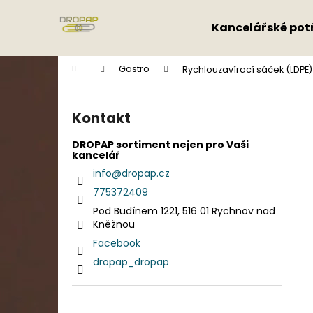
K
Přejít
na
o
Kancelářské pot
obsah
Zpět
Zpět
š
do
do
í
Domů
Gastro
Rychlouzavírací sáček (LDPE) 
k
obchodu
obchodu
P
o
Kontakt
s
t
DROPAP sortiment nejen pro Vaši
kancelář
r
info
@
dropap.cz
a
775372409
n
Pod Budínem 1221, 516 01 Rychnov nad
n
Kněžnou
í
Facebook
p
dropap_dropap
a
n
e
Přeskočit