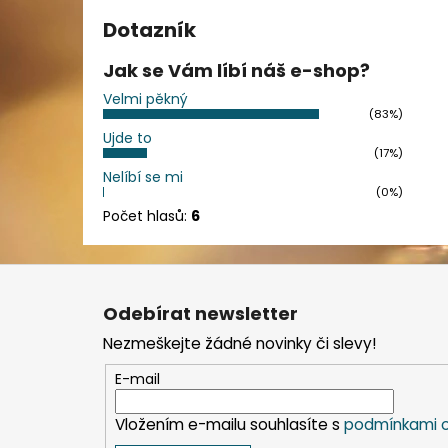
Dotazník
Jak se Vám líbí náš e-shop?
Velmi pěkný
(83%)
Ujde to
(17%)
Nelíbí se mi
(0%)
Počet hlasů:
6
Z
á
Odebírat newsletter
p
Nezmeškejte žádné novinky či slevy!
a
t
E-mail
í
Vložením e-mailu souhlasíte s
podmínkami o