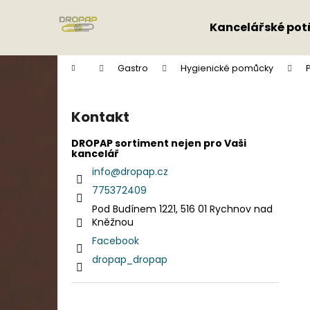
K
Přejít
na
o
Kancelářské pot
obsah
Zpět
Zpět
š
do
do
í
Domů
Gastro
Hygienické pomůcky
k
obchodu
obchodu
P
o
Kontakt
s
t
DROPAP sortiment nejen pro Vaši
kancelář
r
info
@
dropap.cz
a
775372409
n
Pod Budínem 1221, 516 01 Rychnov nad
n
Kněžnou
í
Facebook
p
dropap_dropap
a
n
e
Přeskočit