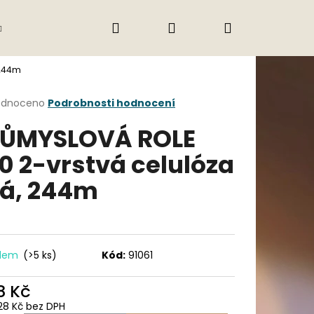
Hledat
Přihlášení
Nákupní
Gastro
Obchodní podmínky
Jak nak
 244m
košík
rné
odnoceno
Podrobnosti hodnocení
cení
ŮMYSLOVÁ ROLE
ktu
0 2-vrstvá celulóza
lá, 244m
ček.
adem
(>5 ks)
Kód:
91061
Následující
8 Kč
28 Kč bez DPH