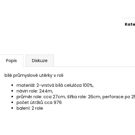
SADA SQUEEGEE ART VČETNĚ
ETIKETY SAMOLE
Měr
DĚTSKÝCH BAREV KIDS ART ARTISTS,
240 KS
cena
KREUL
99 Kč
349 Kč
Kate
Popis
Diskuze
bílé průmyslové utěrky v roli
materiál: 2-vrstvá bílá celulóza 100%,
návin role: 244m,
průměr role: cca 27cm, šířka role: 26cm, perforace po 
počet útržků cca 976
balení: 2 role