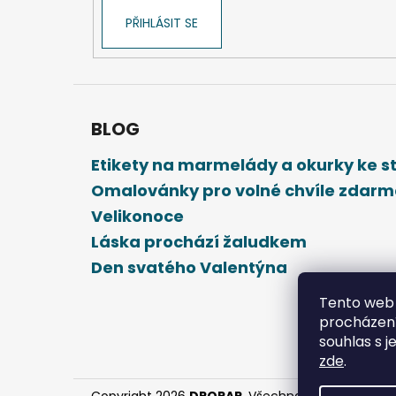
PŘIHLÁSIT SE
BLOG
Etikety na marmelády a okurky ke 
Omalovánky pro volné chvíle zdar
Velikonoce
Láska prochází žaludkem
Den svatého Valentýna
Tento web 
procházení
souhlas s j
zde
.