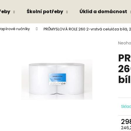
řeby
Školní potřeby
Úklid a domácnost
Papírové ručníky
PRŮMYSLOVÁ ROLE 260 2-vrstvá celulóza bílá,
Co potřebujete najít?
Průmě
Neoh
hodno
PR
produ
HLEDAT
je
26
0,0
z
bí
5
Doporučujeme
hvězdi
Skl
29
246,