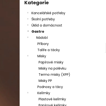
DAHLE LAMINÁTOR 70103, A3, 2 VÁLCE
kategorie
Kategorie
l
1 990 Kč
Původně:
2 667 Kč
Kancelářské potřeby
Školní potřeby
Úklid a domácnost
Gastro
Nádobí
Příbory
Talíře a tácky
Misky
Papírové misky
Misky na polévku
Termo misky (XPP)
Misky PP
Podnosy a tácy
Kelímky
Plastové kelímky
Papírové kelímky