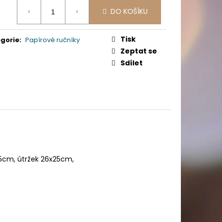
PICÍ 70X37 MM POTISK
ná
DO KOŠÍKU
:
Tisk
gorie
:
Papírové ručníky
Zeptat se
Sdílet
25cm, útržek 26x25cm,