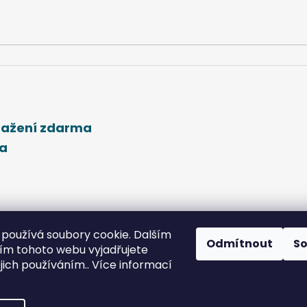
stažení zdarma
ma
používá soubory cookie. Dalším
Odmítnout
S
m tohoto webu vyjadřujete
ejich používáním.. Více informací