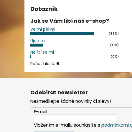
Dotazník
Jak se Vám líbí náš e-shop?
Velmi pěkný
(83%)
Ujde to
(17%)
Nelíbí se mi
(0%)
Počet hlasů:
6
Z
á
Odebírat newsletter
p
Nezmeškejte žádné novinky či slevy!
a
t
E-mail
í
Vložením e-mailu souhlasíte s
podmínkami o