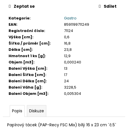
č
u
Zeptat se
Sdílet
j
Kategorie
:
Gastro
e
EAN
:
8591199711249
m
Registrační číslo
:
71124
e
Výška [cm]
:
0,6
Šířka / průměr [cm]
:
16,8
TABULE
Délka [cm]
:
23,8
BÍLÁ
Hmotnost 1 ks [g]
:
12,9
MAGNETICKÁ
Objem [m3]
:
0,000240
25
X
Balení Výška [cm]
:
13
35
Balení Šířka [cm]
:
17
CM
Balení Délka [cm]
:
24
+
Balení Váha [g]
:
3228,5
POPISOVAČ
+
Balení Objem [m3]
:
0,005304
MAGNETKY
65
Kč
Popis
Diskuze
Papírový tácek (PAP-Recy FSC Mix) bílý 16 x 23 cm `č.5`