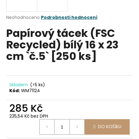
a
j
Průměrné
Neohodnoceno
Podrobnosti hodnocení
í
hodnocení
Papírový tácek (FSC
produktu
t
je
?
Recycled) bílý 16 x 23
0,0
z
cm `č.5` [250 ks]
5
hvězdiček.
HLEDAT
Skladem
(>5 ks)
Kód:
WM71124
D
285 Kč
o
p
235,54 Kč bez DPH
o
Měrná
r
DO KOŠÍKU
cena:
u