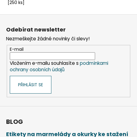
[250 ks]
Z
á
Odebírat newsletter
p
Nezmeškejte žádné novinky či slevy!
a
t
E-mail
í
Vložením e-mailu souhlasíte s
podmínkami
ochrany osobních údajů
PŘIHLÁSIT SE
BLOG
Etikety na marmelády a okurky ke stažení