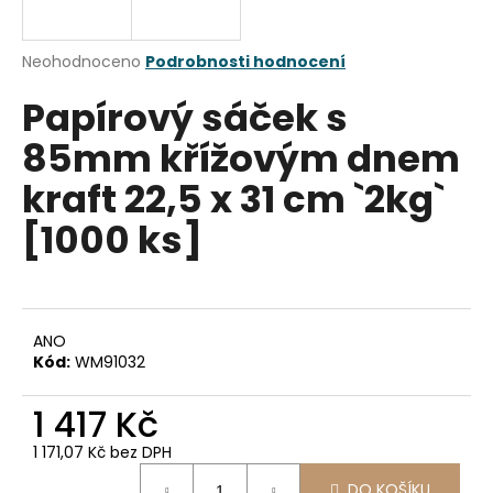
a
j
Průměrné
Neohodnoceno
Podrobnosti hodnocení
í
hodnocení
Papírový sáček s
produktu
t
je
?
85mm křížovým dnem
0,0
z
kraft 22,5 x 31 cm `2kg`
5
hvězdiček.
[1000 ks]
HLEDAT
ANO
D
Kód:
WM91032
o
p
1 417 Kč
o
r
1 171,07 Kč bez DPH
u
Měrná
DO KOŠÍKU
cena: