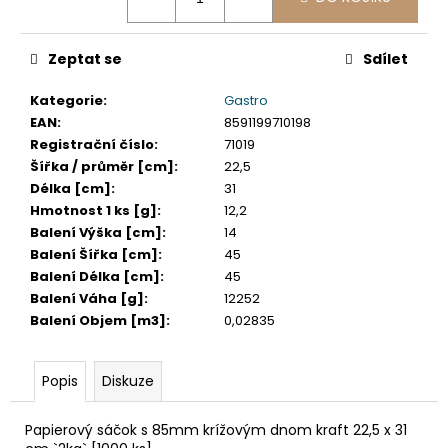
č
u
j
Zeptat se
Sdílet
e
m
Kategorie
:
Gastro
e
EAN
:
8591199710198
Registrační číslo
:
71019
Šířka / průměr [cm]
:
22,5
SLÁMKA
(BIO-
Délka [cm]
:
31
KOMPOZIT)
Hmotnost 1 ks [g]
:
12,2
ČERNÁ
Balení Výška [cm]
:
14
`JUMBO`
Balení Šířka [cm]
:
45
Ø8MM
X
Balení Délka [cm]
:
45
14CM
Balení Váha [g]
:
12252
[100
Balení Objem [m3]
:
0,02835
KS]
108
Kč
Popis
Diskuze
Papierový sáčok s 85mm krížovým dnom kraft 22,5 x 31