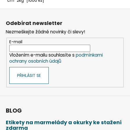
cm `2kg` [1000 ks]
Z
á
Odebírat newsletter
p
Nezmeškejte žádné novinky či slevy!
a
t
E-mail
í
Vložením e-mailu souhlasíte s
podmínkami
ochrany osobních údajů
PŘIHLÁSIT SE
BLOG
Etikety na marmelády a okurky ke stažení
zdarma