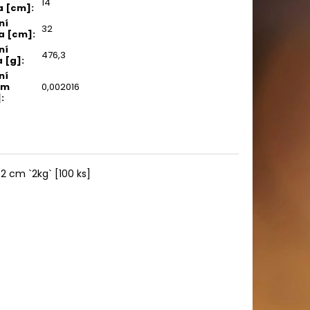
14
a [cm]
:
ní
32
a [cm]
:
ní
476,3
 [g]
:
ní
em
0,002016
]
:
 cm `2kg` [100 ks]