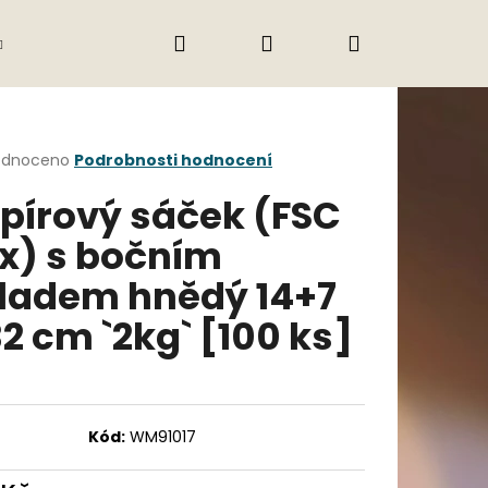
Hledat
Přihlášení
Nákupní
Gastro
Obchodní podmínky
Jak nak
košík
rné
odnoceno
Podrobnosti hodnocení
cení
pírový sáček (FSC
ktu
x) s bočním
ladem hnědý 14+7
ček.
32 cm `2kg` [100 ks]
Následující
Kód:
WM91017