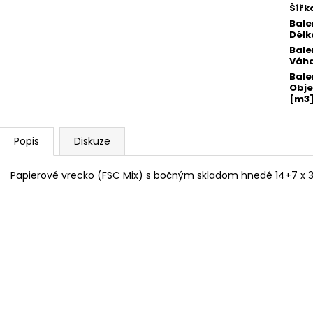
Šířk
Bale
Délk
Bale
Váha
Bale
Obj
[m3
Popis
Diskuze
Papierové vrecko (FSC Mix) s bočným skladom hnedé 14+7 x 32