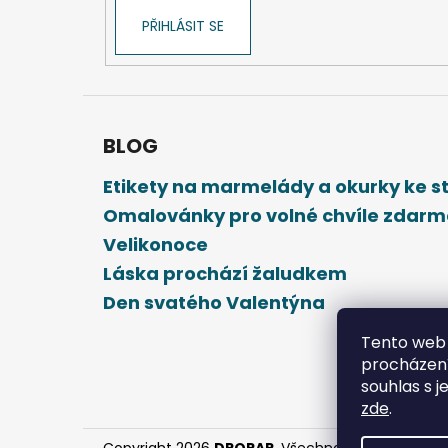
PŘIHLÁSIT SE
BLOG
Etikety na marmelády a okurky ke 
Omalovánky pro volné chvíle zdar
Velikonoce
Láska prochází žaludkem
Den svatého Valentýna
Tento web 
procházení
souhlas s j
zde
.