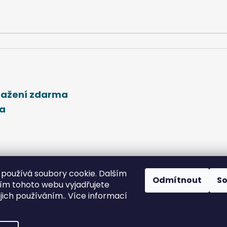
stažení zdarma
ma
používá soubory cookie. Dalším
Odmítnout
S
m tohoto webu vyjadřujete
ejich používáním.. Více informací