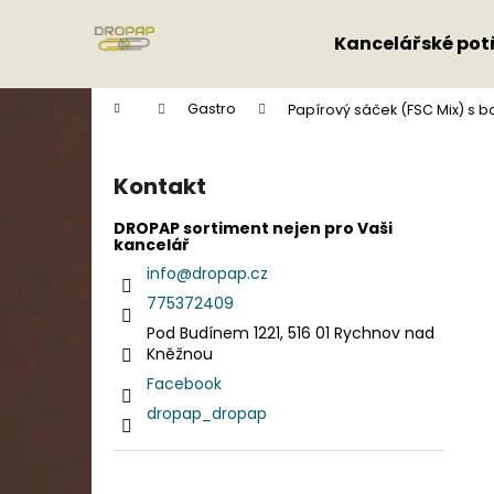
K
Přejít
na
o
Kancelářské pot
obsah
Zpět
Zpět
š
do
do
í
Domů
Gastro
Papírový sáček (FSC Mix) s b
k
obchodu
obchodu
P
o
Kontakt
s
t
DROPAP sortiment nejen pro Vaši
kancelář
r
info
@
dropap.cz
a
775372409
n
Pod Budínem 1221, 516 01 Rychnov nad
n
Kněžnou
í
Facebook
p
dropap_dropap
a
n
e
Přeskočit