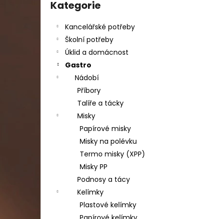
DAHLE LAMINÁTOR 70103, A3, 2 VÁLCE
kategorie
Kategorie
l
1 990 Kč
Původně:
2 667 Kč
Kancelářské potřeby
Školní potřeby
Úklid a domácnost
Gastro
Nádobí
Příbory
Talíře a tácky
Misky
Papírové misky
Misky na polévku
Termo misky (XPP)
Misky PP
Podnosy a tácy
Kelímky
Plastové kelímky
Papírové kelímky