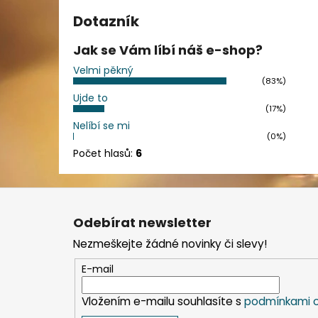
Dotazník
Jak se Vám líbí náš e-shop?
Velmi pěkný
(83%)
Ujde to
(17%)
Nelíbí se mi
(0%)
Počet hlasů:
6
Z
á
Odebírat newsletter
p
Nezmeškejte žádné novinky či slevy!
a
t
E-mail
í
Vložením e-mailu souhlasíte s
podmínkami o