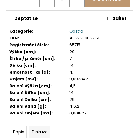
č
u
j
Zeptat se
Sdílet
e
m
Kategorie
:
Gastro
e
EAN
:
4052509657151
Registrační číslo
:
65715
Výška [cm]
:
29
ETIKETY
SAMOLEPICÍ
Šířka / průměr [cm]
:
7
70X37
Délka [cm]
:
14
MM
Hmotnost 1 ks [g]
:
4,1
POTISK
Objem [m3]
:
0,002842
240
KS
Balení Výška [cm]
:
4,5
Balení Šířka [cm]
:
14
99
Kč
Balení Délka [cm]
:
29
Balení Váha [g]
:
416,2
Balení Objem [m3]
:
0,001827
Popis
Diskuze