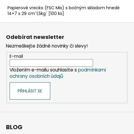
Papierové vrecko (FSC Mix) s bočným skladom hnedé
14+7 x 29 cm`1,5kg` [100 ks]
Z
á
Odebírat newsletter
p
Nezmeškejte žádné novinky či slevy!
a
t
E-mail
í
Vložením e-mailu souhlasíte s
podmínkami
ochrany osobních údajů
PŘIHLÁSIT SE
BLOG