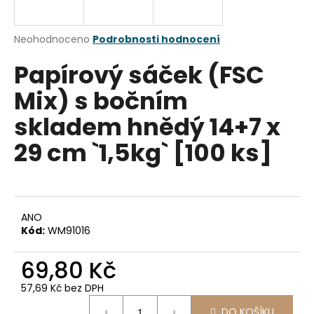
a
j
Průměrné
Neohodnoceno
Podrobnosti hodnocení
í
hodnocení
Papírový sáček (FSC
produktu
t
je
?
Mix) s bočním
0,0
z
skladem hnědý 14+7 x
5
hvězdiček.
29 cm `1,5kg` [100 ks]
HLEDAT
ANO
D
Kód:
WM91016
o
p
69,80 Kč
o
r
57,69 Kč bez DPH
u
Měrná
DO KOŠÍKU
cena: