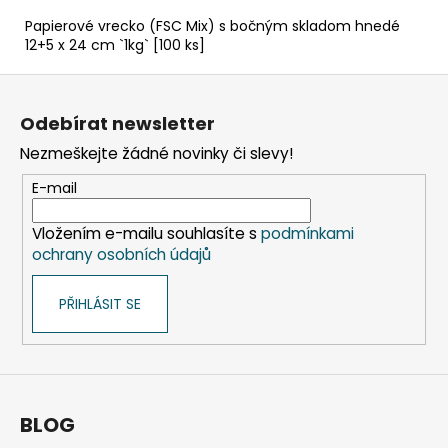
Papierové vrecko (FSC Mix) s bočným skladom hnedé
12+5 x 24 cm `1kg` [100 ks]
Z
á
Odebírat newsletter
p
Nezmeškejte žádné novinky či slevy!
a
t
E-mail
í
Vložením e-mailu souhlasíte s
podmínkami
ochrany osobních údajů
PŘIHLÁSIT SE
BLOG