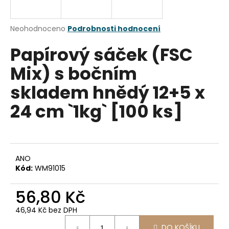
a
j
Průměrné
Neohodnoceno
Podrobnosti hodnocení
í
hodnocení
Papírový sáček (FSC
produktu
t
je
?
Mix) s bočním
0,0
z
skladem hnědý 12+5 x
5
hvězdiček.
24 cm `1kg` [100 ks]
HLEDAT
ANO
D
Kód:
WM91015
o
p
56,80 Kč
o
r
46,94 Kč bez DPH
u
Měrná
DO KOŠÍKU
cena: