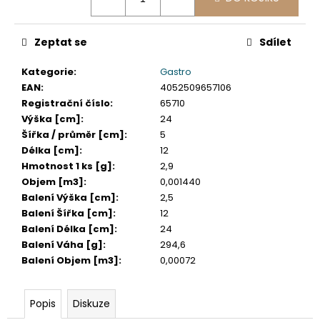
č
u
j
Zeptat se
Sdílet
e
m
Kategorie
:
Gastro
e
EAN
:
4052509657106
Registrační číslo
:
65710
Výška [cm]
:
24
DAHLE
LAMINÁTOR
Šířka / průměr [cm]
:
5
70103,
Délka [cm]
:
12
A3,
Hmotnost 1 ks [g]
:
2,9
2
Objem [m3]
:
0,001440
VÁLCE
Balení Výška [cm]
:
2,5
1
Balení Šířka [cm]
:
12
990
Kč
Balení Délka [cm]
:
24
Původně:
Balení Váha [g]
:
294,6
2
Balení Objem [m3]
:
0,00072
667
Kč
Popis
Diskuze