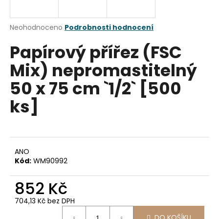
a
j
Průměrné
Neohodnoceno
Podrobnosti hodnocení
í
hodnocení
Papírový přířez (FSC
produktu
t
je
?
Mix) nepromastitelný
0,0
z
50 x 75 cm `1/2` [500
5
hvězdiček.
ks]
HLEDAT
ANO
D
Kód:
WM90992
o
p
852 Kč
o
r
704,13 Kč bez DPH
u
Měrná
DO KOŠÍKU
cena: