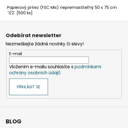
Papierový prírez (FSC Mix) nepremastiteľný 50 x 75 cm
`1/2` [500 ks]
Z
á
Odebírat newsletter
p
Nezmeškejte žádné novinky či slevy!
a
t
E-mail
í
Vložením e-mailu souhlasíte s
podmínkami
ochrany osobních údajů
PŘIHLÁSIT SE
BLOG