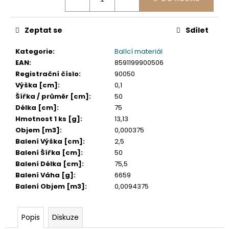
č
u
j
Zeptat se
Sdílet
e
m
Kategorie
:
Balící materiál
e
EAN
:
8591199900506
Registrační číslo
:
90050
Výška [cm]
:
0,1
VÍČKO
VYPOUKLÉ
Šířka / průměr [cm]
:
50
(RPET)
Délka [cm]
:
75
S
Hmotnost 1 ks [g]
:
13,13
OTVOREM
Objem [m3]
:
0,000375
PRŮHLEDNÉ
Ø95MM
Balení Výška [cm]
:
2,5
[50
Balení Šířka [cm]
:
50
KS]
Balení Délka [cm]
:
75,5
48
Balení Váha [g]
:
6659
Kč
Balení Objem [m3]
:
0,0094375
Popis
Diskuze