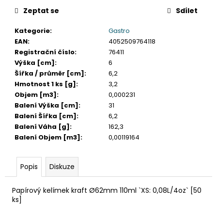
č
u
Zeptat se
Sdílet
j
Kategorie
:
Gastro
e
EAN
:
4052509764118
m
Registrační číslo
:
76411
e
Výška [cm]
:
6
Šířka / průměr [cm]
:
6,2
ETIKETA,
Hmotnost 1 ks [g]
:
3,2
70X37
Objem [m3]
:
0,000231
MM,
Balení Výška [cm]
:
31
240
KS/
Balení Šířka [cm]
:
6,2
BAL.
Balení Váha [g]
:
162,3
59
Balení Objem [m3]
:
0,00119164
Kč
Popis
Diskuze
Papírový kelímek kraft Ø62mm 110ml `XS: 0,08L/4oz` [50
ks]