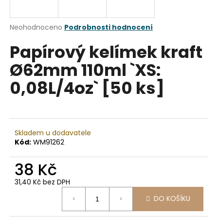
a
j
Průměrné
Neohodnoceno
Podrobnosti hodnocení
í
hodnocení
Papírový kelímek kraft
produktu
t
je
?
Ø62mm 110ml `XS:
0,0
z
0,08L/4oz` [50 ks]
5
hvězdiček.
HLEDAT
Skladem u dodavatele
Kód:
WM91262
D
38 Kč
o
p
31,40 Kč bez DPH
o
Měrná
r
DO KOŠÍKU
cena:
u