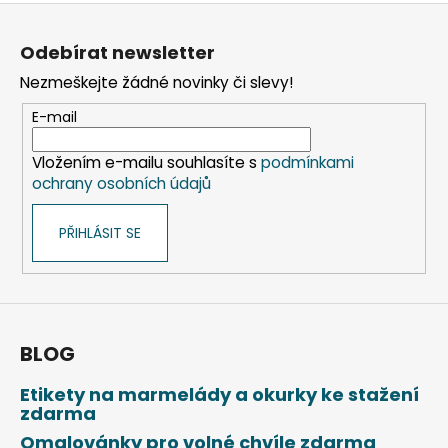
Z
á
Odebírat newsletter
p
Nezmeškejte žádné novinky či slevy!
a
t
E-mail
í
Vložením e-mailu souhlasíte s
podmínkami
ochrany osobních údajů
PŘIHLÁSIT SE
BLOG
Etikety na marmelády a okurky ke stažení
zdarma
Omalovánky pro volné chvíle zdarma