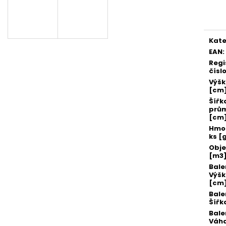
SADA SQUEEGEE ART VČETNĚ
ETIKETY SAMOLE
Měr
DĚTSKÝCH BAREV KIDS ART ARTISTS,
240 KS
cena
KREUL
99 Kč
349 Kč
Kate
EAN
:
Regi
čísl
Výš
[cm
Šířk
prů
[cm
Hmot
ks [
Obj
[m3
Bale
Výš
[cm
Bale
Šířk
Bale
Váha