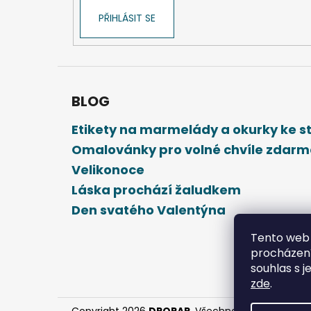
PŘIHLÁSIT SE
BLOG
Etikety na marmelády a okurky ke 
Omalovánky pro volné chvíle zdar
Velikonoce
Láska prochází žaludkem
Den svatého Valentýna
Tento web 
procházení
souhlas s j
zde
.