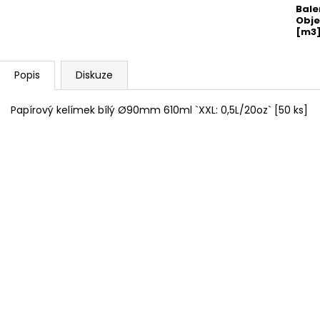
Bale
Obj
[m3
Popis
Diskuze
Papírový kelímek bílý Ø90mm 610ml `XXL: 0,5L/20oz` [50 ks]