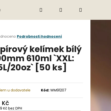
Hledat
Přihlášení
Nákupní
Gastro
Obchodní podmínky
Jak nak
košík
rné
odnoceno
Podrobnosti hodnocení
cení
pírový kelímek bílý
ktu
0mm 610ml `XXL:
5L/20oz` [50 ks]
ček.
dem u dodavatele
Kód:
WM91207
Následující
2 Kč
09 Kč bez DPH