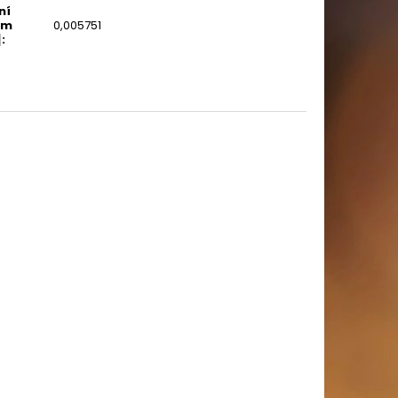
ní
em
0,005751
]
: