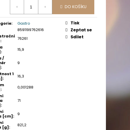
PICÍ 70X37 MM POTISK
ná
DO KOŠÍKU
:
Tisk
gorie
:
Gastro
8591199762616
Zeptat se
strační
Sdílet
76261
o
:
ka
15,9
]
:
a /
měr
9
]
:
nost 1
16,3
g]
:
em
0,001288
]
:
ní
ka
71
]
:
ní
9
a [cm]
:
ní
821,2
 [g]
: