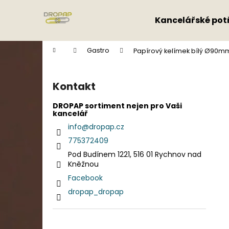
K
Přejít
na
o
Kancelářské pot
obsah
Zpět
Zpět
š
do
do
í
Domů
Gastro
Papírový kelímek bílý Ø90mm 
k
obchodu
obchodu
P
o
Kontakt
s
t
DROPAP sortiment nejen pro Vaši
kancelář
r
info
@
dropap.cz
a
775372409
n
Pod Budínem 1221, 516 01 Rychnov nad
n
Kněžnou
í
Facebook
p
dropap_dropap
a
n
e
Přeskočit