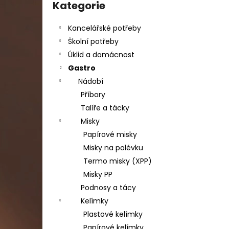
DAHLE LAMINÁTOR 70103, A3, 2 VÁLCE
kategorie
Kategorie
l
1 990 Kč
Původně:
2 667 Kč
Kancelářské potřeby
Školní potřeby
Úklid a domácnost
Gastro
Nádobí
Příbory
Talíře a tácky
Misky
Papírové misky
Misky na polévku
Termo misky (XPP)
Misky PP
Podnosy a tácy
Kelímky
Plastové kelímky
Papírové kelímky