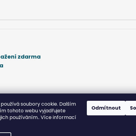
stažení zdarma
ma
používá soubory cookie. Dalším
Odmítnout
S
m tohoto webu vyjadřujete
ejich používáním.. Více informací