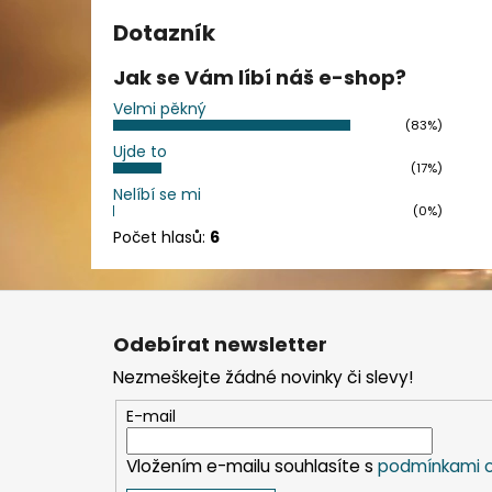
Dotazník
Jak se Vám líbí náš e-shop?
Velmi pěkný
(83%)
Ujde to
(17%)
Nelíbí se mi
(0%)
Počet hlasů:
6
Z
á
Odebírat newsletter
p
Nezmeškejte žádné novinky či slevy!
a
t
E-mail
í
Vložením e-mailu souhlasíte s
podmínkami o