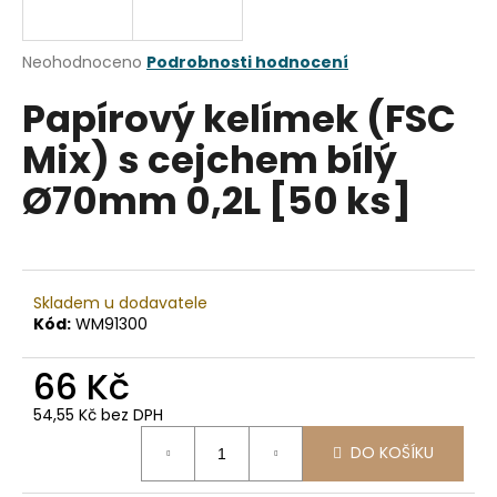
a
j
Průměrné
Neohodnoceno
Podrobnosti hodnocení
í
hodnocení
Papírový kelímek (FSC
produktu
t
je
?
Mix) s cejchem bílý
0,0
z
Ø70mm 0,2L [50 ks]
5
hvězdiček.
HLEDAT
Skladem u dodavatele
Kód:
WM91300
D
66 Kč
o
p
54,55 Kč bez DPH
o
Měrná
r
DO KOŠÍKU
cena:
u