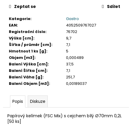
č
u
Zeptat se
Sdílet
j
Kategorie
:
Gastro
e
EAN
:
4052509767027
m
Registrační číslo
:
76702
e
Výška [cm]
:
9,7
Šířka / průměr [cm]
:
7,1
DAHLE
Hmotnost 1 ks [g]
:
5
LAMINÁTOR
Objem [m3]
:
0,000489
70103,
Balení Výška [cm]
:
37,5
A3,
2
Balení Šířka [cm]
:
7,1
VÁLCE
Balení Váha [g]
:
251,7
1
Balení Objem [m3]
:
0,00189037
990
Kč
Původně:
Popis
Diskuze
2
667
Kč
Papírový kelímek (FSC Mix) s cejchem bílý Ø70mm 0,2L
[50 ks]