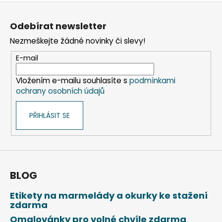
Z
á
Odebírat newsletter
p
Nezmeškejte žádné novinky či slevy!
a
t
E-mail
í
Vložením e-mailu souhlasíte s
podmínkami
ochrany osobních údajů
PŘIHLÁSIT SE
BLOG
Etikety na marmelády a okurky ke stažení
zdarma
Omalovánky pro volné chvíle zdarma