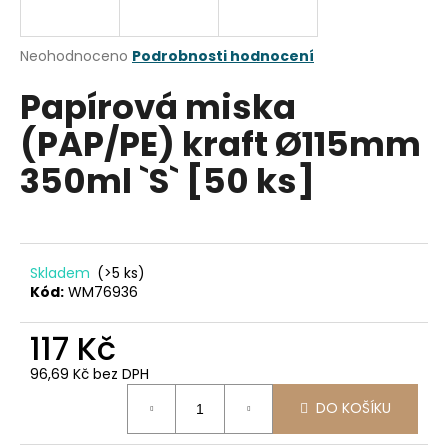
a
j
Průměrné
Neohodnoceno
Podrobnosti hodnocení
í
hodnocení
Papírová miska
produktu
t
je
?
(PAP/PE) kraft Ø115mm
0,0
z
350ml `S` [50 ks]
5
hvězdiček.
HLEDAT
Skladem
(>5 ks)
Kód:
WM76936
D
117 Kč
o
p
96,69 Kč bez DPH
o
Měrná
r
DO KOŠÍKU
cena:
u