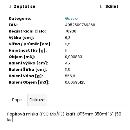
č
u
Zeptat se
Sdílet
j
Kategorie
:
Gastro
e
EAN
:
4052509769366
m
Registrační číslo
:
76936
e
Výška [cm]
:
6,3
Šířka / průměr [cm]
:
11,5
VÍČKO
Hmotnost 1 ks [g]
:
11
VYPOUKLÉ
Objem [m3]
:
0,000833
(RPET)
Balení Výška [cm]
:
45
S
OTVOREM
Balení Šířka [cm]
:
11,5
PRŮHLEDNÉ
Balení Váha [g]
:
555,8
Ø95MM
Balení Objem [m3]
:
0,00595125
[50
KS]
48
Popis
Diskuze
Kč
Papírová miska (FSC Mix/PE) kraft Ø115mm 350ml `S` [50
ks]