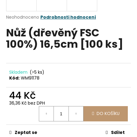
a
j
Průměrné
Neohodnoceno
Podrobnosti hodnocení
í
hodnocení
Nůž (dřevěný FSC
produktu
t
je
?
100%) 16,5cm [100 ks]
0,0
z
5
hvězdiček.
HLEDAT
Skladem
(>5 ks)
Kód:
WM91178
44 Kč
D
36,36 Kč bez DPH
o
Měrná
p
DO KOŠÍKU
cena:
o
r
u
Zeptat se
Sdílet