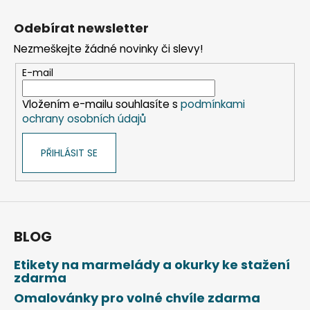
Z
á
Odebírat newsletter
p
Nezmeškejte žádné novinky či slevy!
a
t
E-mail
í
Vložením e-mailu souhlasíte s
podmínkami
ochrany osobních údajů
PŘIHLÁSIT SE
BLOG
Etikety na marmelády a okurky ke stažení
zdarma
Omalovánky pro volné chvíle zdarma