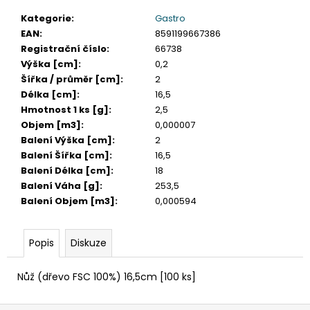
č
u
Kategorie
:
Gastro
j
EAN
:
8591199667386
e
Registrační číslo
:
66738
m
Výška [cm]
:
0,2
e
Šířka / průměr [cm]
:
2
Délka [cm]
:
16,5
Hmotnost 1 ks [g]
:
2,5
KELÍMEK
Objem [m3]
:
0,000007
(RPET)
Balení Výška [cm]
:
2
ČIRÝ
Ø95MM
Balení Šířka [cm]
:
16,5
0,3L
Balení Délka [cm]
:
18
[50
Balení Váha [g]
:
253,5
KS]
Balení Objem [m3]
:
0,000594
98
Kč
Popis
Diskuze
Nůž (dřevo FSC 100%) 16,5cm [100 ks]