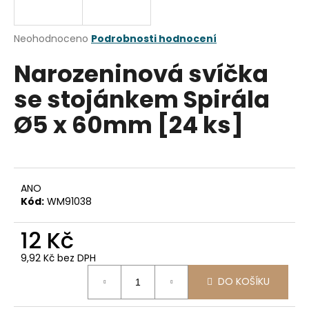
a
j
Průměrné
Neohodnoceno
Podrobnosti hodnocení
í
hodnocení
Narozeninová svíčka
produktu
t
je
?
se stojánkem Spirála
0,0
z
Ø5 x 60mm [24 ks]
5
hvězdiček.
HLEDAT
ANO
Kód:
WM91038
D
12 Kč
o
p
9,92 Kč bez DPH
o
Měrná
r
DO KOŠÍKU
cena:
u