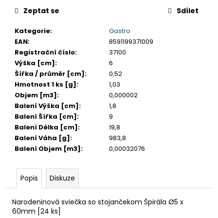
č
u
Zeptat se
Sdílet
j
Kategorie
:
Gastro
e
EAN
:
8591199371009
m
Registrační číslo
:
37100
e
Výška [cm]
:
6
Šířka / průměr [cm]
:
0,52
DAHLE
Hmotnost 1 ks [g]
:
1,03
LAMINÁTOR
Objem [m3]
:
0,000002
70103,
Balení Výška [cm]
:
1,8
A3,
2
Balení Šířka [cm]
:
9
VÁLCE
Balení Délka [cm]
:
19,8
1
Balení Váha [g]
:
983,8
990
Balení Objem [m3]
:
0,00032076
Kč
Původně:
2
Popis
Diskuze
667
Kč
Narodeninová sviečka so stojančekom Špirála Ø5 x
60mm [24 ks]