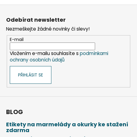
Z
á
Odebírat newsletter
p
Nezmeškejte žádné novinky či slevy!
a
t
E-mail
í
Vložením e-mailu souhlasíte s
podmínkami
ochrany osobních údajů
PŘIHLÁSIT SE
BLOG
Etikety na marmelády a okurky ke stažení
zdarma