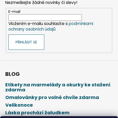
Nezmeškejte žádné novinky či slevy!
a
t
E-mail
í
Vložením e-mailu souhlasíte s
podmínkami
ochrany osobních údajů
PŘIHLÁSIT SE
BLOG
Etikety na marmelády a okurky ke stažení
zdarma
Omalovánky pro volné chvíle zdarma
Velikonoce
Láska prochází žaludkem