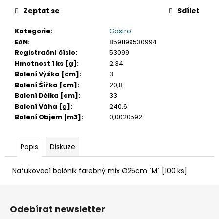
č
u
Zeptat se
Sdílet
j
Kategorie
:
Gastro
e
EAN
:
8591199530994
m
Registrační číslo
:
53099
e
Hmotnost 1 ks [g]
:
2,34
Balení Výška [cm]
:
3
DAHLE
Balení Šířka [cm]
:
20,8
LAMINÁTOR
Balení Délka [cm]
:
33
70103,
Balení Váha [g]
:
240,6
A3,
2
Balení Objem [m3]
:
0,0020592
VÁLCE
1
990
Popis
Diskuze
Kč
Původně:
Nafukovací balónik farebný mix Ø25cm `M` [100 ks]
2
667
Z
Kč
á
Odebírat newsletter
p