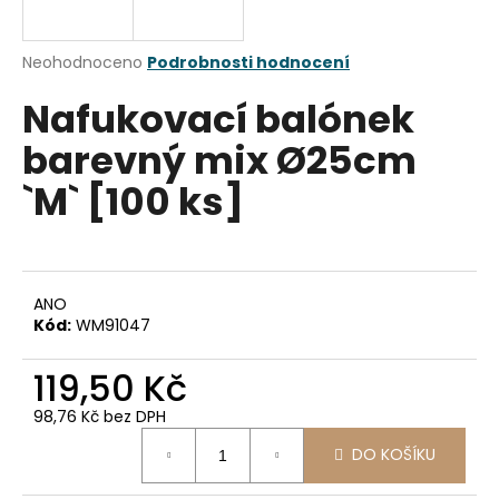
a
j
Průměrné
Neohodnoceno
Podrobnosti hodnocení
í
hodnocení
Nafukovací balónek
produktu
t
je
?
barevný mix Ø25cm
0,0
z
`M` [100 ks]
5
hvězdiček.
HLEDAT
ANO
Kód:
WM91047
D
119,50 Kč
o
p
98,76 Kč bez DPH
o
Měrná
r
DO KOŠÍKU
cena:
u