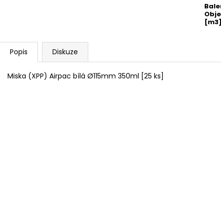
Bale
Obj
[m3
Popis
Diskuze
Miska (XPP) Airpac bílá Ø115mm 350ml [25 ks]