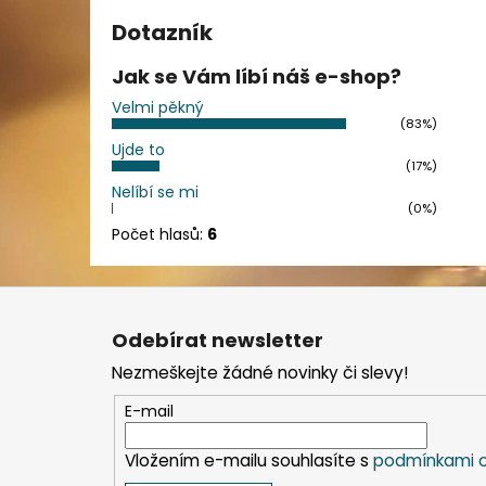
Dotazník
Jak se Vám líbí náš e-shop?
Velmi pěkný
(83%)
Ujde to
(17%)
Nelíbí se mi
(0%)
Počet hlasů:
6
Z
á
Odebírat newsletter
p
Nezmeškejte žádné novinky či slevy!
a
t
E-mail
í
Vložením e-mailu souhlasíte s
podmínkami o