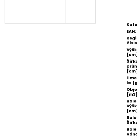
SADA SQUEEGEE ART VČETNĚ
ETIKETY SAMOLE
Měr
DĚTSKÝCH BAREV KIDS ART ARTISTS,
240 KS
cena
KREUL
99 Kč
349 Kč
Kate
EAN
:
Regi
čísl
Výš
[cm
Šířk
prů
[cm
Hmot
ks [
Obj
[m3
Bale
Výš
[cm
Bale
Šířk
Bale
Váha