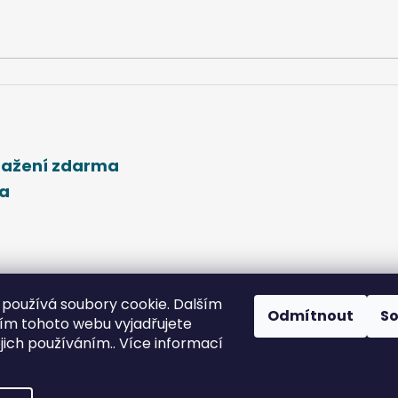
stažení zdarma
ma
používá soubory cookie. Dalším
Odmítnout
S
m tohoto webu vyjadřujete
ejich používáním.. Více informací