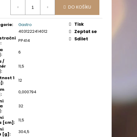
PICÍ 70X37 MM POTISK
ná
DO KOŠÍKU
:
Tisk
gorie
:
Gastro
4031222414012
Zeptat se
strační
Sdílet
PP414
o
:
ka
6
]
:
a /
měr
11,5
]
:
nost 1
12
g]
:
em
0,000794
]
:
ní
ka
32
]
:
ní
11,5
a [cm]
:
ní
304,5
 [g]
: