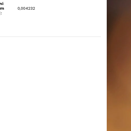
ní
em
0,004232
]
: