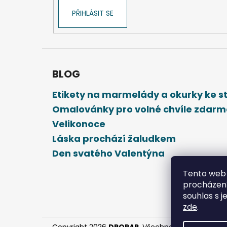
PŘIHLÁSIT SE
BLOG
Etikety na marmelády a okurky ke 
Omalovánky pro volné chvíle zdar
Velikonoce
Láska prochází žaludkem
Den svatého Valentýna
Tento web 
procházení
souhlas s j
zde
.