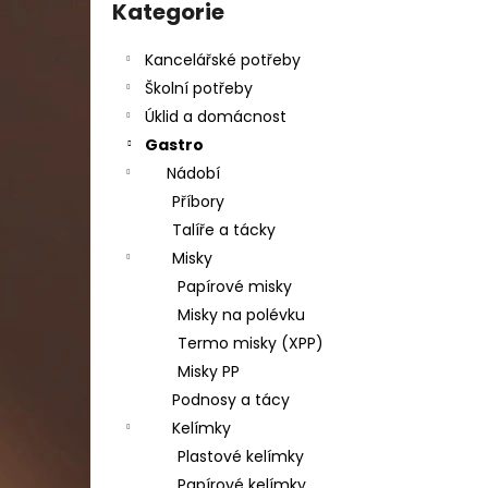
DAHLE LAMINÁTOR 70103, A3, 2 VÁLCE
kategorie
Kategorie
l
1 990 Kč
Původně:
2 667 Kč
Kancelářské potřeby
Školní potřeby
Úklid a domácnost
Gastro
Nádobí
Příbory
Talíře a tácky
Misky
Papírové misky
Misky na polévku
Termo misky (XPP)
Misky PP
Podnosy a tácy
Kelímky
Plastové kelímky
Papírové kelímky