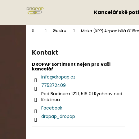
K
Přejít
na
o
Kancelářské pot
obsah
Zpět
Zpět
š
do
do
í
Domů
Gastro
Miska (XPP) Airpac bílá Ø115
k
obchodu
obchodu
P
o
Kontakt
s
t
DROPAP sortiment nejen pro Vaši
kancelář
r
info
@
dropap.cz
a
775372409
n
Pod Budínem 1221, 516 01 Rychnov nad
n
Kněžnou
í
Facebook
p
dropap_dropap
a
n
e
Přeskočit