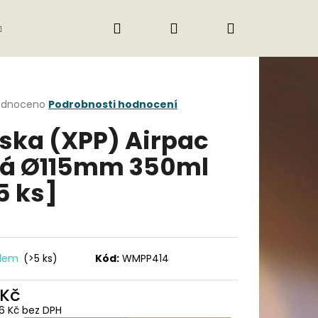
Hledat
Přihlášení
Nákupní
Gastro
Obchodní podmínky
Jak nak
košík
rné
odnoceno
Podrobnosti hodnocení
cení
ska (XPP) Airpac
ktu
lá Ø115mm 350ml
5 ks]
ček.
adem
(>5 ks)
Kód:
WMPP414
Následující
 Kč
6 Kč bez DPH