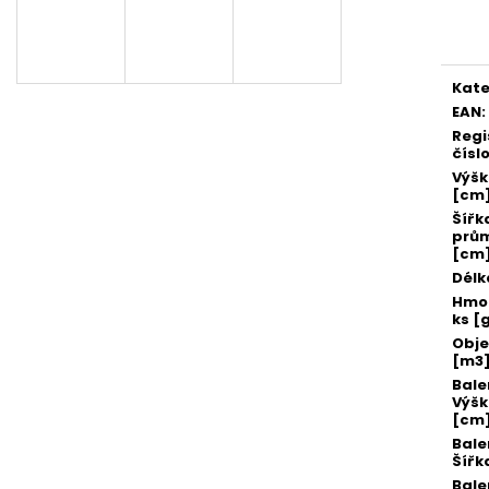
SADA SQUEEGEE ART VČETNĚ
ETIKETY SAMOLE
Měr
DĚTSKÝCH BAREV KIDS ART ARTISTS,
240 KS
cena
KREUL
99 Kč
349 Kč
Kate
EAN
:
Regi
čísl
Výš
[cm
Šířk
prů
[cm
Délk
Hmot
ks [
Obj
[m3
Bale
Výš
[cm
Bale
Šířk
Bale