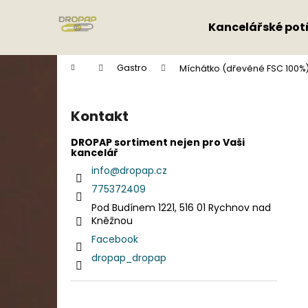
K
Přejít
na
o
Kancelářské pot
obsah
Zpět
Zpět
š
do
do
í
Domů
Gastro
Míchátko (dřevěné FSC 100%)
k
obchodu
obchodu
P
o
Kontakt
s
t
DROPAP sortiment nejen pro Vaši
kancelář
r
info
@
dropap.cz
a
775372409
n
Pod Budínem 1221, 516 01 Rychnov nad
n
Kněžnou
í
Facebook
p
dropap_dropap
a
n
e
Přeskočit