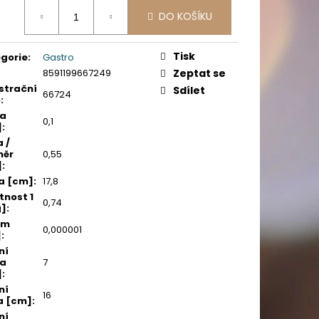
PICÍ 70X37 MM POTISK
ná
DO KOŠÍKU
:
Tisk
gorie
:
Gastro
8591199667249
Zeptat se
strační
Sdílet
66724
o
:
ka
0,1
]
:
a /
měr
0,55
]
:
a [cm]
:
17,8
nost 1
0,74
g]
:
em
0,000001
]
:
ní
ka
7
]
:
ní
16
a [cm]
:
ní