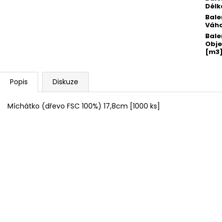
Délk
Bale
Váha
Bale
Obj
[m3
Popis
Diskuze
Míchátko (dřevo FSC 100%) 17,8cm [1000 ks]