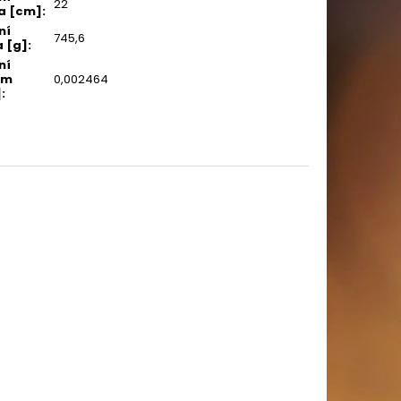
22
a [cm]
:
ní
745,6
 [g]
:
ní
em
0,002464
]
: