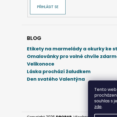
PŘIHLÁSIT SE
BLOG
Etikety na marmelády a okurky ke 
Omalovánky pro volné chvíle zdar
Velikonoce
Láska prochází žaludkem
Den svatého Valentýna
Tento web 
procházení
souhlas s j
zde
.