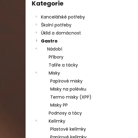
DAHLE LAMINÁTOR 70103, A3, 2 VÁLCE
kategorie
Kategorie
l
1 990 Kč
Původně:
2 667 Kč
Kancelářské potřeby
Školní potřeby
Úklid a domácnost
Gastro
Nádobí
Příbory
Talíře a tácky
Misky
Papírové misky
Misky na polévku
Termo misky (XPP)
Misky PP
Podnosy a tácy
Kelímky
Plastové kelímky
Papírové kelímky