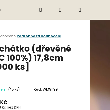
Hledat
Přihlášení
Nákupní
Gastro
Obchodní podmínky
Jak nak
košík
rné
odnoceno
Podrobnosti hodnocení
cení
chátko (dřevěné
ktu
C 100%) 17,8cm
000 ks]
ček.
adem
(>5 ks)
Kód:
WM91199
Následující
 Kč
3 Kč bez DPH