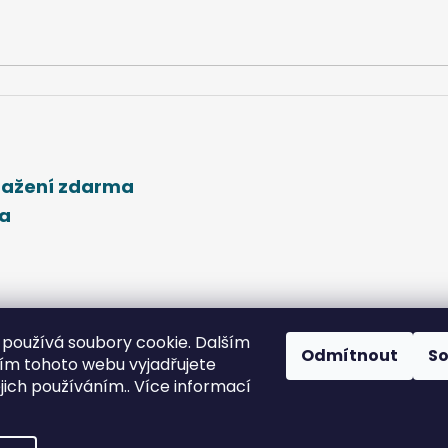
stažení zdarma
ma
používá soubory cookie. Dalším
Odmítnout
S
m tohoto webu vyjadřujete
ejich používáním.. Více informací