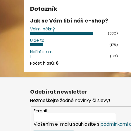
Dotazník
Jak se Vám líbí náš e-shop?
Velmi pěkný
(83%)
Ujde to
(17%)
Nelíbí se mi
(0%)
Počet hlasů:
6
Z
á
Odebírat newsletter
p
Nezmeškejte žádné novinky či slevy!
a
t
E-mail
í
Vložením e-mailu souhlasíte s
podmínkami o