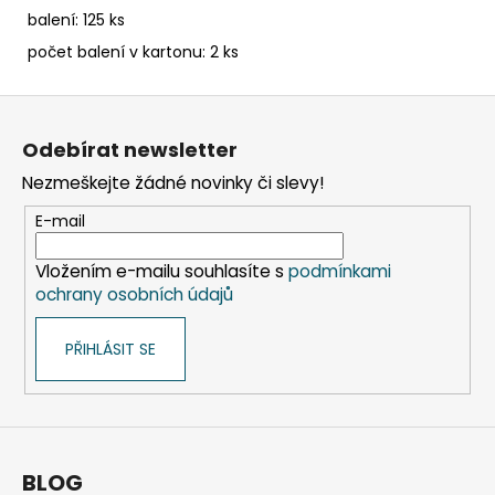
balení: 125 ks
počet balení v kartonu: 2 ks
Z
á
Odebírat newsletter
p
Nezmeškejte žádné novinky či slevy!
a
t
E-mail
í
Vložením e-mailu souhlasíte s
podmínkami
ochrany osobních údajů
PŘIHLÁSIT SE
BLOG