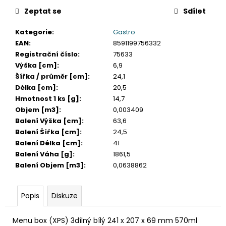
č
u
Zeptat se
Sdílet
j
Kategorie
:
Gastro
e
EAN
:
8591199756332
m
Registrační číslo
:
75633
e
Výška [cm]
:
6,9
Šířka / průměr [cm]
:
24,1
ETIKETY
Délka [cm]
:
20,5
SAMOLEPICÍ
Hmotnost 1 ks [g]
:
14,7
70X37
Objem [m3]
:
0,003409
MM
POTISK
Balení Výška [cm]
:
63,6
240
Balení Šířka [cm]
:
24,5
KS
Balení Délka [cm]
:
41
99
Balení Váha [g]
:
1861,5
Kč
Balení Objem [m3]
:
0,0638862
Popis
Diskuze
Menu box (XPS) 3dílný bílý 241 x 207 x 69 mm 570ml