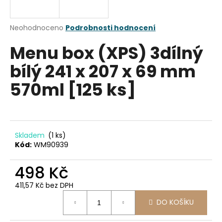
a
j
Průměrné
Neohodnoceno
Podrobnosti hodnocení
í
hodnocení
Menu box (XPS) 3dílný
produktu
t
je
?
bílý 241 x 207 x 69 mm
0,0
z
570ml [125 ks]
5
hvězdiček.
HLEDAT
Skladem
(1 ks)
Kód:
WM90939
D
498 Kč
o
p
411,57 Kč bez DPH
o
Měrná
r
DO KOŠÍKU
cena:
u