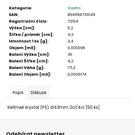
č
u
Kategorie
:
Gastro
j
EAN
:
8591199731049
e
Registrační číslo
:
73104
m
Výška [cm]
:
5,2
e
Šířka / průměr [cm]
:
4,3
Hmotnost 1 ks [g]
:
3,4
Objem [m3]
:
0,000096
DAHLE
Balení Výška [cm]
:
35
LAMINÁTOR
Balení Šířka [cm]
:
4,2
70103,
A3,
Balení Váha [g]
:
171,3
2
Balení Objem [m3]
:
0,0006174
VÁLCE
1
990
Popis
Diskuze
Kč
Původně:
2
Kelímek krystal (PS) Ø43mm 2cl/4cl [50 ks]
667
Kč
Z
á
Odebírat newsletter