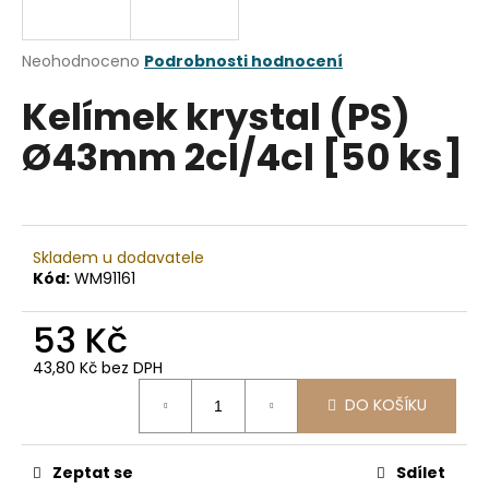
a
j
Průměrné
Neohodnoceno
Podrobnosti hodnocení
í
hodnocení
Kelímek krystal (PS)
produktu
t
je
?
Ø43mm 2cl/4cl [50 ks]
0,0
z
5
hvězdiček.
HLEDAT
Skladem u dodavatele
Kód:
WM91161
53 Kč
D
43,80 Kč bez DPH
o
Měrná
p
DO KOŠÍKU
cena:
o
r
u
Zeptat se
Sdílet