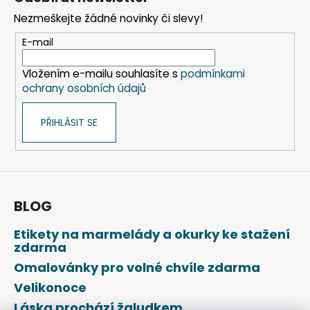
p
Nezmeškejte žádné novinky či slevy!
a
t
E-mail
í
Vložením e-mailu souhlasíte s
podmínkami
ochrany osobních údajů
PŘIHLÁSIT SE
BLOG
Etikety na marmelády a okurky ke stažení
zdarma
Omalovánky pro volné chvíle zdarma
Velikonoce
Láska prochází žaludkem