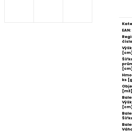
SADA SQUEEGEE ART VČETNĚ
ETIKETY SAMOLE
Měr
DĚTSKÝCH BAREV KIDS ART ARTISTS,
240 KS
cena
KREUL
99 Kč
349 Kč
Kate
EAN
:
Regi
čísl
Výš
[cm
Šířk
prů
[cm
Hmot
ks [
Obj
[m3
Bale
Výš
[cm
Bale
Šířk
Bale
Váha