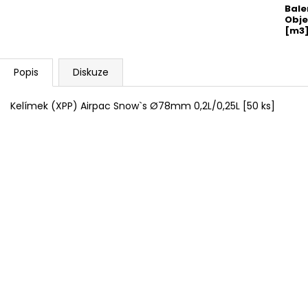
Bale
Obj
[m3
Popis
Diskuze
Kelímek (XPP) Airpac Snow`s Ø78mm 0,2L/0,25L [50 ks]