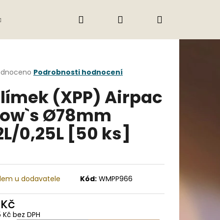
Hledat
Přihlášení
Nákupní
Gastro
Obchodní podmínky
Jak nak
košík
rné
odnoceno
Podrobnosti hodnocení
cení
límek (XPP) Airpac
ktu
now`s Ø78mm
2L/0,25L [50 ks]
ček.
dem u dodavatele
Kód:
WMPP966
Následující
 Kč
5 Kč bez DPH