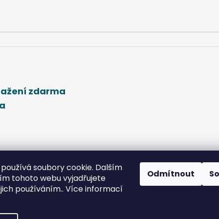
stažení zdarma
ma
používá soubory cookie. Dalším
Odmítnout
S
m tohoto webu vyjadřujete
ejich používáním.. Více informací