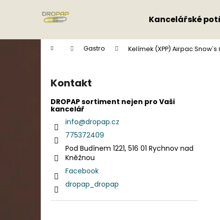
K
Přejít
na
o
Kancelářské pot
obsah
Zpět
Zpět
š
do
do
í
Domů
Gastro
Kelímek (XPP) Airpac Snow`s
k
obchodu
obchodu
P
o
Kontakt
s
t
DROPAP sortiment nejen pro Vaši
kancelář
r
info
@
dropap.cz
a
775372409
n
Pod Budínem 1221, 516 01 Rychnov nad
n
Kněžnou
í
Facebook
p
dropap_dropap
a
n
e
Přeskočit