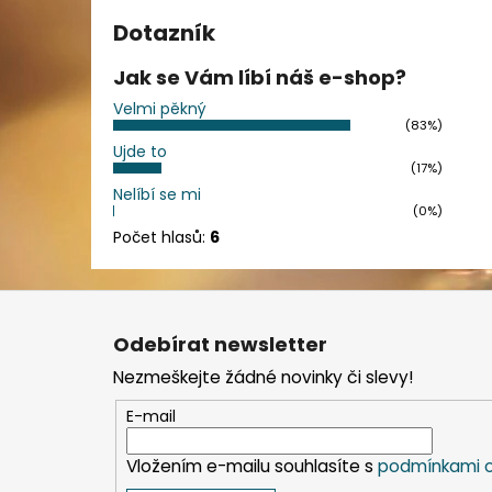
Dotazník
Jak se Vám líbí náš e-shop?
Velmi pěkný
(83%)
Ujde to
(17%)
Nelíbí se mi
(0%)
Počet hlasů:
6
Z
á
Odebírat newsletter
p
Nezmeškejte žádné novinky či slevy!
a
t
E-mail
í
Vložením e-mailu souhlasíte s
podmínkami o