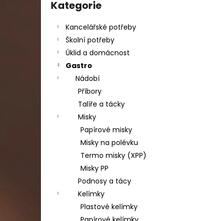
DAHLE LAMINÁTOR 70103, A3, 2 VÁLCE
kategorie
Kategorie
l
1 990 Kč
Původně:
2 667 Kč
Kancelářské potřeby
Školní potřeby
Úklid a domácnost
Gastro
Nádobí
Příbory
Talíře a tácky
Misky
Papírové misky
Misky na polévku
Termo misky (XPP)
Misky PP
Podnosy a tácy
Kelímky
Plastové kelímky
Papírové kelímky