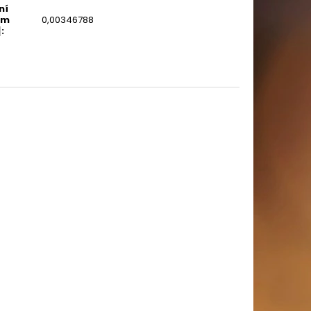
ní
em
0,00346788
]
: