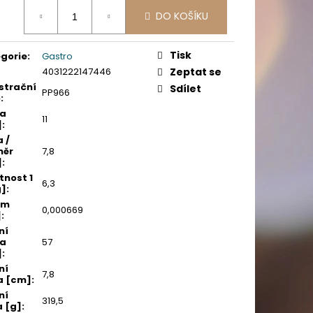
PICÍ 70X37 MM POTISK
ná
DO KOŠÍKU
:
Tisk
gorie
:
Gastro
4031222147446
Zeptat se
strační
Sdílet
PP966
o
:
ka
11
]
:
a /
měr
7,8
]
:
nost 1
6,3
g]
:
em
0,000669
]
:
ní
ka
57
]
:
ní
7,8
a [cm]
:
ní
319,5
 [g]
: