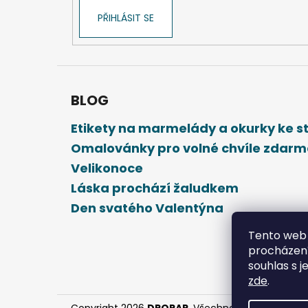
PŘIHLÁSIT SE
BLOG
Etikety na marmelády a okurky ke 
Omalovánky pro volné chvíle zdar
Velikonoce
Láska prochází žaludkem
Den svatého Valentýna
Tento web 
procházení
souhlas s j
zde
.