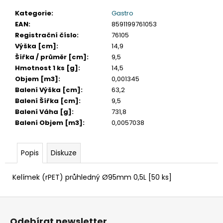
č
u
Kategorie
:
Gastro
j
EAN
:
8591199761053
e
Registrační číslo
:
76105
m
Výška [cm]
:
14,9
e
Šířka / průměr [cm]
:
9,5
Hmotnost 1 ks [g]
:
14,5
Objem [m3]
:
0,001345
ETIKETY
Balení Výška [cm]
:
63,2
SAMOLEPICÍ
Balení Šířka [cm]
:
9,5
70X37
MM
Balení Váha [g]
:
731,8
POTISK
Balení Objem [m3]
:
0,0057038
240
KS
99
Popis
Diskuze
Kč
Kelímek (rPET) průhledný Ø95mm 0,5L [50 ks]
Z
á
Odebírat newsletter