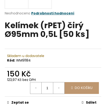
a
j
Průměrné
Neohodnoceno
Podrobnosti hodnocení
í
hodnocení
Kelímek (rPET) čirý
produktu
t
je
?
Ø95mm 0,5L [50 ks]
0,0
z
5
hvězdiček.
HLEDAT
Skladem u dodavatele
Kód:
WM91184
150 Kč
D
123,97 Kč bez DPH
o
Měrná
p
DO KOŠÍKU
cena:
o
r
u
Zeptat se
Sdílet