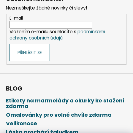
p
Nezmeškejte žádné novinky či slevy!
a
t
E-mail
í
Vložením e-mailu souhlasíte s
podmínkami
ochrany osobních údajů
PŘIHLÁSIT SE
BLOG
Etikety na marmelády a okurky ke stažení
zdarma
Omalovánky pro volné chvíle zdarma
Velikonoce
Láska prochází žaludkem