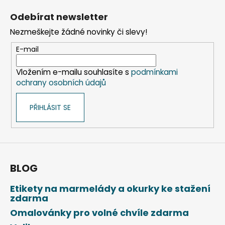
á
Odebírat newsletter
p
Nezmeškejte žádné novinky či slevy!
a
t
E-mail
í
Vložením e-mailu souhlasíte s
podmínkami
ochrany osobních údajů
PŘIHLÁSIT SE
BLOG
Etikety na marmelády a okurky ke stažení
zdarma
Omalovánky pro volné chvíle zdarma