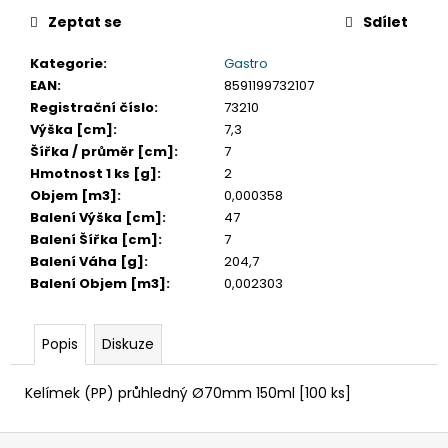
č
u
Zeptat se
Sdílet
j
Kategorie
:
Gastro
e
EAN
:
8591199732107
m
Registrační číslo
:
73210
e
Výška [cm]
:
7,3
Šířka / průměr [cm]
:
7
TABULE
Hmotnost 1 ks [g]
:
2
BÍLÁ
Objem [m3]
:
0,000358
MAGNETICKÁ
Balení Výška [cm]
:
47
25
X
Balení Šířka [cm]
:
7
35
Balení Váha [g]
:
204,7
CM
Balení Objem [m3]
:
0,002303
+
POPISOVAČ
+
MAGNETKY
Popis
Diskuze
65
Kč
Kelímek (PP) průhledný Ø70mm 150ml [100 ks]
Z