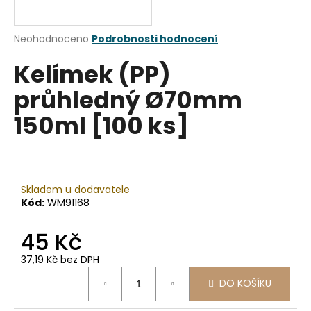
a
j
Průměrné
Neohodnoceno
Podrobnosti hodnocení
í
hodnocení
Kelímek (PP)
produktu
t
je
?
průhledný Ø70mm
0,0
z
150ml [100 ks]
5
hvězdiček.
HLEDAT
Skladem u dodavatele
Kód:
WM91168
D
45 Kč
o
p
37,19 Kč bez DPH
o
Měrná
r
DO KOŠÍKU
cena:
u