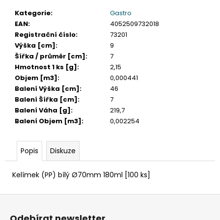
č
u
Kategorie
:
Gastro
j
EAN
:
4052509732018
e
Registrační číslo
:
73201
m
Výška [cm]
:
9
e
Šířka / průměr [cm]
:
7
Hmotnost 1 ks [g]
:
2,15
Objem [m3]
:
0,000441
ETIKETA,
Balení Výška [cm]
:
46
70X37
Balení Šířka [cm]
:
7
MM,
240
Balení Váha [g]
:
219,7
KS/
Balení Objem [m3]
:
0,002254
BAL.
59
Kč
Popis
Diskuze
Kelímek (PP) bílý Ø70mm 180ml [100 ks]
Z
á
Odebírat newsletter