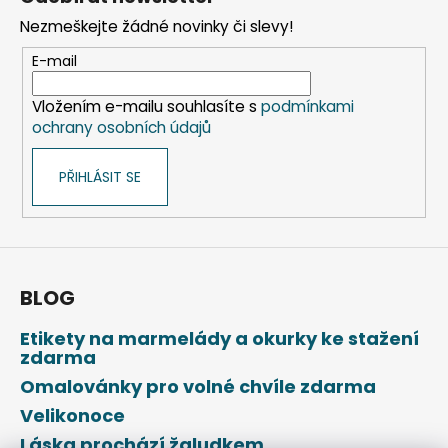
p
Nezmeškejte žádné novinky či slevy!
a
t
E-mail
í
Vložením e-mailu souhlasíte s
podmínkami
ochrany osobních údajů
PŘIHLÁSIT SE
BLOG
Etikety na marmelády a okurky ke stažení
zdarma
Omalovánky pro volné chvíle zdarma
Velikonoce
Láska prochází žaludkem