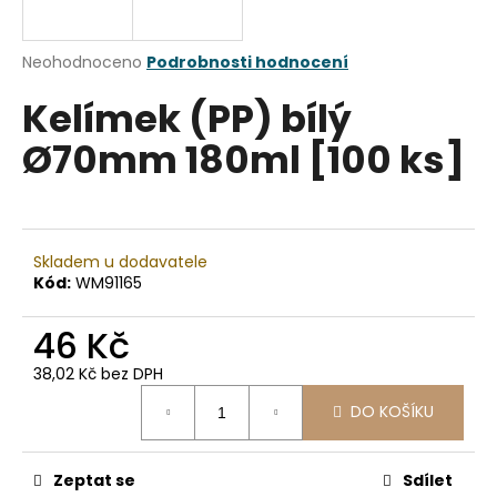
a
j
Průměrné
Neohodnoceno
Podrobnosti hodnocení
í
hodnocení
Kelímek (PP) bílý
produktu
t
je
?
Ø70mm 180ml [100 ks]
0,0
z
5
hvězdiček.
HLEDAT
Skladem u dodavatele
Kód:
WM91165
46 Kč
D
38,02 Kč bez DPH
o
Měrná
p
DO KOŠÍKU
cena:
o
r
u
Zeptat se
Sdílet