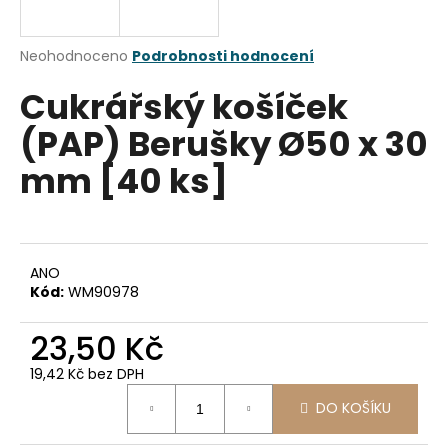
a
j
Průměrné
Neohodnoceno
Podrobnosti hodnocení
í
hodnocení
Cukrářský košíček
produktu
t
je
?
(PAP) Berušky Ø50 x 30
0,0
z
mm [40 ks]
5
hvězdiček.
HLEDAT
ANO
Kód:
WM90978
D
23,50 Kč
o
p
19,42 Kč bez DPH
o
Měrná
r
DO KOŠÍKU
cena:
u