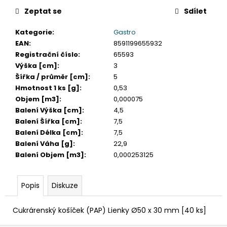
č
u
Zeptat se
Sdílet
j
Kategorie
:
Gastro
e
EAN
:
8591199655932
m
Registrační číslo
:
65593
e
Výška [cm]
:
3
Šířka / průměr [cm]
:
5
SLÁMKA
Hmotnost 1 ks [g]
:
0,53
(BIO-
Objem [m3]
:
0,000075
KOMPOZIT)
Balení Výška [cm]
:
4,5
ČERNÁ
`JUMBO`
Balení Šířka [cm]
:
7,5
Ø8MM
Balení Délka [cm]
:
7,5
X
Balení Váha [g]
:
22,9
14CM
Balení Objem [m3]
:
0,000253125
[100
KS]
108
Popis
Diskuze
Kč
Cukrárenský košíček (PAP) Lienky Ø50 x 30 mm [40 ks]