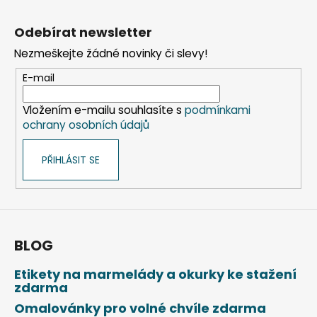
Z
á
Odebírat newsletter
p
Nezmeškejte žádné novinky či slevy!
a
t
E-mail
í
Vložením e-mailu souhlasíte s
podmínkami
ochrany osobních údajů
PŘIHLÁSIT SE
BLOG
Etikety na marmelády a okurky ke stažení
zdarma
Omalovánky pro volné chvíle zdarma